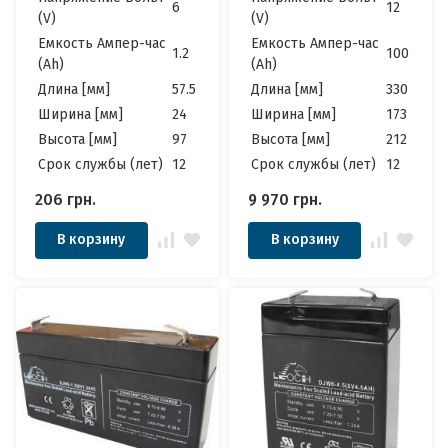
6
12
(V)
(V)
Емкость Ампер-час
Емкость Ампер-час
1.2
100
(Ah)
(Ah)
Длина [мм]
57.5
Длина [мм]
330
Ширина [мм]
24
Ширина [мм]
173
Высота [мм]
97
Высота [мм]
212
Cрок службы (лет)
12
Cрок службы (лет)
12
206
грн.
9 970
грн.
В корзину
В корзину