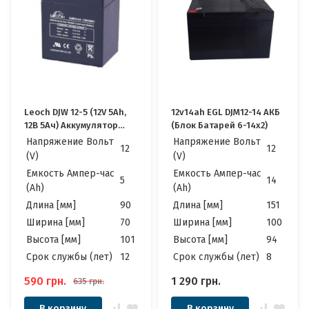
Leoch DJW 12-5 (12V 5Ah,
12v14ah EGL DJM12-14 АКБ
12В 5Ач) Аккумулятор
(Блок Батарей 6-14x2)
Леоч
Напряжение Вольт
Напряжение Вольт
12
12
(V)
(V)
Емкость Ампер-час
Емкость Ампер-час
5
14
(Ah)
(Ah)
Длина [мм]
90
Длина [мм]
151
Ширина [мм]
70
Ширина [мм]
100
Высота [мм]
101
Высота [мм]
94
Cрок службы (лет)
12
Cрок службы (лет)
8
590
грн.
1 290
грн.
635
грн.
В корзину
В корзину