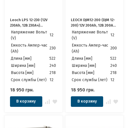
Leoch LPS 12-230 (12V
LEOCH DJM12-200 (DJM 12-
230Ah, 12В 230Ач)
200) 12V 200Ah, 12В 200Ач
Аккумулятор Леоч
АКБ
Напряжение Вольт
Напряжение Вольт
12
12
(V)
(V)
Емкость Ампер-час
Емкость Ампер-час
230
200
(Ah)
(Ah)
Длина [мм]
522
Длина [мм]
522
Ширина [мм]
240
Ширина [мм]
240
Высота [мм]
218
Высота [мм]
218
Cрок службы (лет)
12
Cрок службы (лет)
12
18 950
грн.
18 950
грн.
В корзину
В корзину