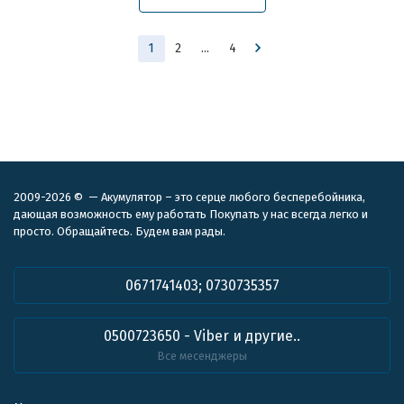
1
2
...
4
2009-2026 © — Акумулятор – это серце любого бесперебойника,
дающая возможность ему работать Покупать у нас всегда легко и
просто. Обращайтесь. Будем вам рады.
0671741403; 0730735357
0500723650 - Viber и другие..
Все месенджеры