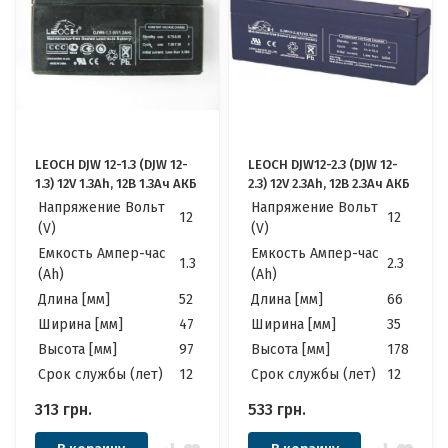
LEOCH DJW 12-1.3 (DJW 12-
LEOCH DJW12-2.3 (DJW 12-
1.3) 12V 1.3Ah, 12В 1.3Ач АКБ
2.3) 12V 2.3Ah, 12В 2.3Ач АКБ
Напряжение Вольт
Напряжение Вольт
12
12
(V)
(V)
Емкость Ампер-час
Емкость Ампер-час
1.3
2.3
(Ah)
(Ah)
Длина [мм]
52
Длина [мм]
66
Ширина [мм]
47
Ширина [мм]
35
Высота [мм]
97
Высота [мм]
178
Cрок службы (лет)
12
Cрок службы (лет)
12
313
грн.
533
грн.