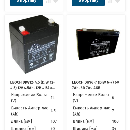
В корзину
В корзину
LEOCH DJW12-4.5 (DJW 12-
LEOCH DJW6-7 (DJW 6-7) 6V
4.5) 12V 4.5Ah, 12В 4.5Ач
7Ah, 6В 7Ач АКБ
АКБ
Напряжение Вольт
Напряжение Вольт
12
6
(V)
(V)
Емкость Ампер-час
Емкость Ампер-час
4.5
7
(Ah)
(Ah)
Длина [мм]
107
Длина [мм]
100
Ширина [мм]
70
Ширина [мм]
34