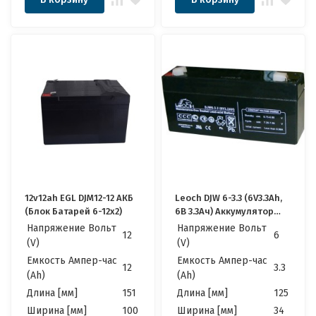
12v12ah EGL DJM12-12 АКБ
Leoch DJW 6-3.3 (6V3.3Ah,
(Блок Батарей 6-12x2)
6В 3.3Ач) Аккумулятор
Леоч
Напряжение Вольт
Напряжение Вольт
12
6
(V)
(V)
Емкость Ампер-час
Емкость Ампер-час
12
3.3
(Ah)
(Ah)
Длина [мм]
151
Длина [мм]
125
Ширина [мм]
100
Ширина [мм]
34