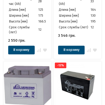
28
33
час (Ah)
(Ah)
Длина [мм]
125
Длина [мм]
164
Ширина [мм]
175
Ширина [мм]
130
Высота [мм]
166.5
Высота [мм]
195
Cрок службы
Cрок службы (лет)
12
12
(лет)
3 546
грн.
2 550
грн.
В корзину
В корзину
-13%