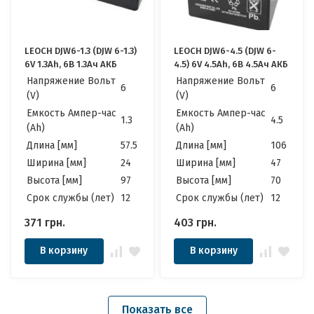
LEOCH DJW6-1.3 (DJW 6-1.3)
LEOCH DJW6-4.5 (DJW 6-
6V 1.3Ah, 6В 1.3Ач АКБ
4.5) 6V 4.5Ah, 6В 4.5Ач АКБ
Напряжение Вольт
Напряжение Вольт
6
6
(V)
(V)
Емкость Ампер-час
Емкость Ампер-час
1.3
4.5
(Ah)
(Ah)
Длина [мм]
57.5
Длина [мм]
106
Ширина [мм]
24
Ширина [мм]
47
Высота [мм]
97
Высота [мм]
70
Cрок службы (лет)
12
Cрок службы (лет)
12
371
грн.
403
грн.
В корзину
В корзину
Показать все