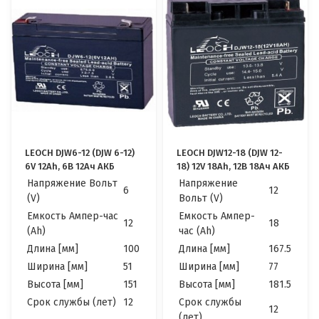
LEOCH DJW6-12 (DJW 6-12)
LEOCH DJW12-18 (DJW 12-
6V 12Ah, 6В 12Ач АКБ
18) 12V 18Ah, 12В 18Ач АКБ
Напряжение Вольт
Напряжение
6
12
(V)
Вольт (V)
Емкость Ампер-час
Емкость Ампер-
12
18
(Ah)
час (Ah)
Длина [мм]
100
Длина [мм]
167.5
Ширина [мм]
51
Ширина [мм]
77
Высота [мм]
151
Высота [мм]
181.5
Cрок службы (лет)
12
Cрок службы
12
(лет)