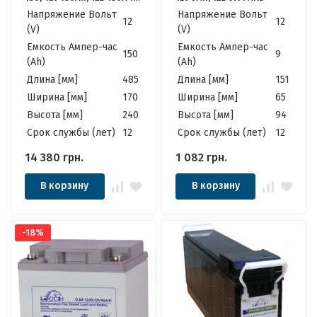
АКБ
Напряжение Вольт
Напряжение Вольт
12
12
(V)
(V)
Емкость Ампер-час
Емкость Ампер-час
150
9
(Ah)
(Ah)
Длина [мм]
485
Длина [мм]
151
Ширина [мм]
170
Ширина [мм]
65
Высота [мм]
240
Высота [мм]
94
Cрок службы (лет)
12
Cрок службы (лет)
12
14 380
грн.
1 082
грн.
В корзину
В корзину
-18%