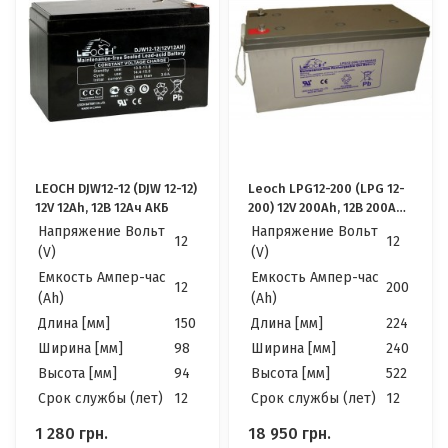
LEOCH DJW12-12 (DJW 12-12)
Leoch LPG12-200 (LPG 12-
12V 12Ah, 12В 12Ач АКБ
200) 12V 200Ah, 12В 200Ач
АКБ
Напряжение Вольт
Напряжение Вольт
12
12
(V)
(V)
Емкость Ампер-час
Емкость Ампер-час
12
200
(Ah)
(Ah)
Длина [мм]
150
Длина [мм]
224
Ширина [мм]
98
Ширина [мм]
240
Высота [мм]
94
Высота [мм]
522
Cрок службы (лет)
12
Cрок службы (лет)
12
1 280
грн.
18 950
грн.