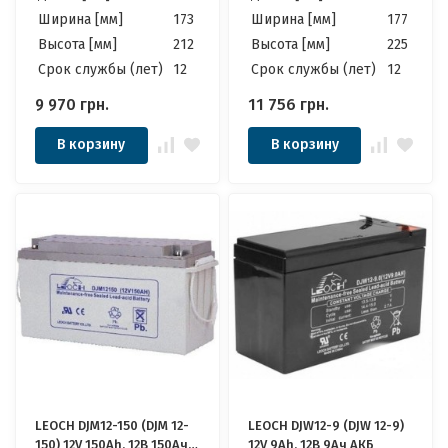
Ширина [мм]
173
Ширина [мм]
177
Высота [мм]
212
Высота [мм]
225
Cрок службы (лет)
12
Cрок службы (лет)
12
9 970
грн.
11 756
грн.
В корзину
В корзину
LEOCH DJM12-150 (DJM 12-
LEOCH DJW12-9 (DJW 12-9)
150) 12V 150Ah, 12В 150Ач
12V 9Ah, 12В 9Ач АКБ