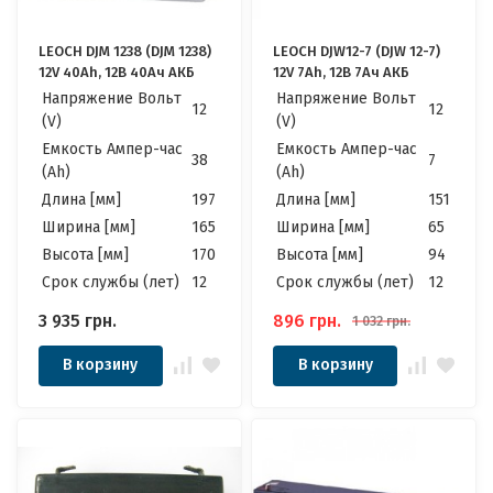
LEOCH DJM 1238 (DJM 1238)
LEOCH DJW12-7 (DJW 12-7)
12V 40Ah, 12В 40Ач АКБ
12V 7Ah, 12В 7Ач АКБ
Напряжение Вольт
Напряжение Вольт
12
12
(V)
(V)
Емкость Ампер-час
Емкость Ампер-час
38
7
(Ah)
(Ah)
Длина [мм]
197
Длина [мм]
151
Ширина [мм]
165
Ширина [мм]
65
Высота [мм]
170
Высота [мм]
94
Cрок службы (лет)
12
Cрок службы (лет)
12
3 935
грн.
896
грн.
1 032
грн.
В корзину
В корзину