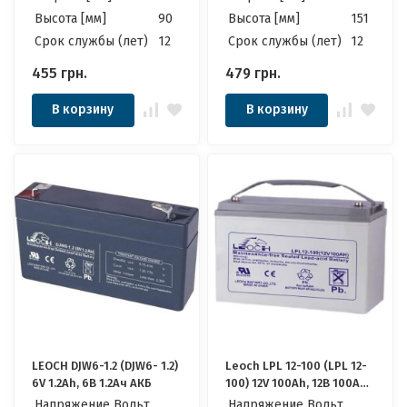
Высота [мм]
90
Высота [мм]
151
Cрок службы (лет)
12
Cрок службы (лет)
12
455
грн.
479
грн.
В корзину
В корзину
LEOCH DJW6-1.2 (DJW6- 1.2)
Leoch LPL 12-100 (LPL 12-
6V 1.2Ah, 6В 1.2Ач АКБ
100) 12V 100Ah, 12В 100Ач
АКБ
Напряжение Вольт
Напряжение Вольт