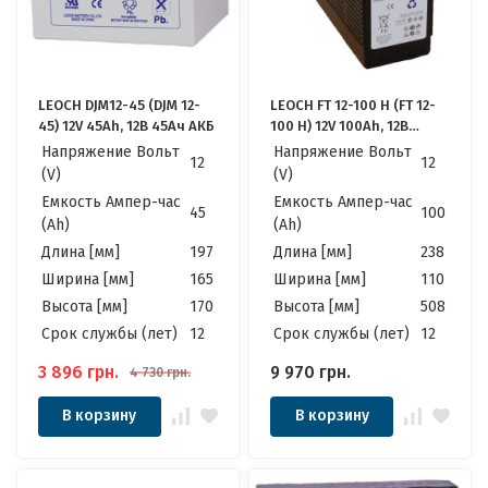
LEOCH DJM12-45 (DJM 12-
LEOCH FT 12-100 H (FT 12-
45) 12V 45Ah, 12В 45Ач АКБ
100 H) 12V 100Ah, 12В
100Ач АКБ
Напряжение Вольт
Напряжение Вольт
12
12
(V)
(V)
Емкость Ампер-час
Емкость Ампер-час
45
100
(Ah)
(Ah)
Длина [мм]
197
Длина [мм]
238
Ширина [мм]
165
Ширина [мм]
110
Высота [мм]
170
Высота [мм]
508
Cрок службы (лет)
12
Cрок службы (лет)
12
3 896
грн.
9 970
грн.
4 730
грн.
В корзину
В корзину