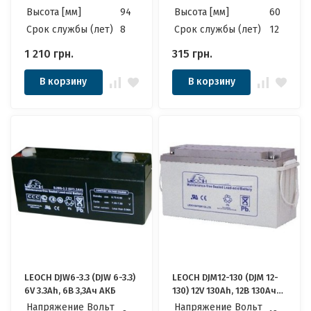
Высота [мм]
94
Высота [мм]
60
Cрок службы (лет)
8
Cрок службы (лет)
12
1 210
грн.
315
грн.
В корзину
В корзину
LEOCH DJW6-3.3 (DJW 6-3.3)
LEOCH DJM12-130 (DJM 12-
6V 3.3Ah, 6В 3,3Ач АКБ
130) 12V 130Ah, 12В 130Ач
АКБ
Напряжение Вольт
Напряжение Вольт