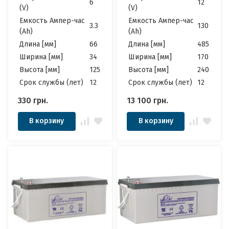
6
12
(V)
(V)
Емкость Ампер-час
Емкость Ампер-час
3.3
130
(Ah)
(Ah)
Длина [мм]
66
Длина [мм]
485
Ширина [мм]
34
Ширина [мм]
170
Высота [мм]
125
Высота [мм]
240
Cрок службы (лет)
12
Cрок службы (лет)
12
330
грн.
13 100
грн.
В корзину
В корзину