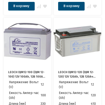
В корзину
В корзину
LEOCH DJM12-100 (DJM 12-
LEOCH DJM12-120 (DJM 12-
100) 12V 100Ah, 12В 100Ач
120) 12V 120Ah, 12В 120Ач
АКБ
АКБ
Напряжение Вольт
Напряжение Вольт
12
12
(V)
(V)
Емкость Ампер-час
Емкость Ампер-час
100
120
(Ah)
(Ah)
Длина [мм]
330
Длина [мм]
410