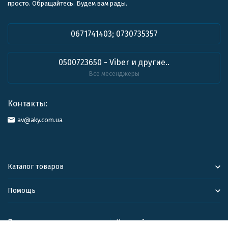
просто. Обращайтесь. Будем вам рады.
0671741403; 0730735357
0500723650 - Viber и другие..
Все месенджеры
Контакты:
av@aky.com.ua
Каталог товаров
Помощь
Политика персональных данных
Карта сайта