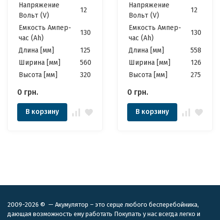
Напряжение
Напряжение
12
12
Вольт (V)
Вольт (V)
Емкость Ампер-
Емкость Ампер-
130
130
час (Ah)
час (Ah)
Длина [мм]
125
Длина [мм]
558
Ширина [мм]
560
Ширина [мм]
126
Высота [мм]
320
Высота [мм]
275
0
грн.
0
грн.
В корзину
В корзину
2009-2026 © — Акумулятор – это серце любого бесперебойника,
дающая возможность ему работать Покупать у нас всегда легко и