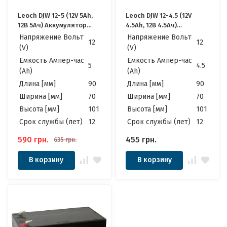
Leoch DJW 12-5 (12V 5Ah,
Leoch DJW 12-4.5 (12V
12В 5Ач) Аккумулятор
4.5Ah, 12В 4.5Ач)
Леоч
Аккумулятор Леоч
Напряжение Вольт
Напряжение Вольт
12
12
(V)
(V)
Емкость Ампер-час
Емкость Ампер-час
5
4.5
(Ah)
(Ah)
Длина [мм]
90
Длина [мм]
90
Ширина [мм]
70
Ширина [мм]
70
Высота [мм]
101
Высота [мм]
101
Cрок службы (лет)
12
Cрок службы (лет)
12
590
грн.
455
грн.
635
грн.
В корзину
В корзину