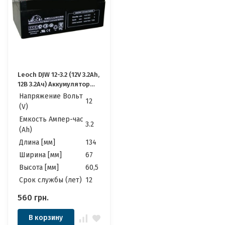
Leoch DJW 12-3.2 (12V 3.2Ah,
12В 3.2Ач) Аккумулятор
Леоч
Напряжение Вольт
12
(V)
Емкость Ампер-час
3.2
(Ah)
Длина [мм]
134
Ширина [мм]
67
Высота [мм]
60,5
Cрок службы (лет)
12
560
грн.
В корзину