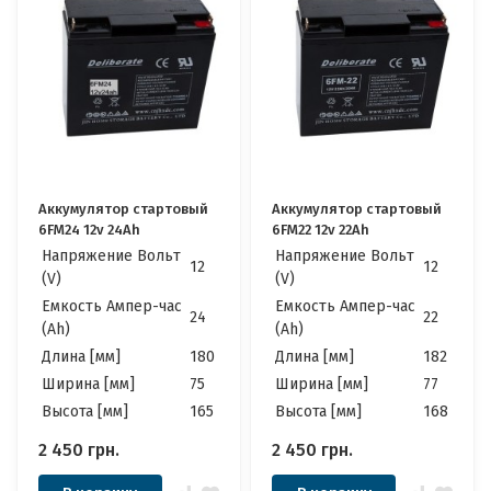
Аккумулятор стартовый
Аккумулятор стартовый
6FM24 12v 24Ah
6FM22 12v 22Ah
Напряжение Вольт
Напряжение Вольт
12
12
(V)
(V)
Емкость Ампер-час
Емкость Ампер-час
24
22
(Ah)
(Ah)
Длина [мм]
180
Длина [мм]
182
Ширина [мм]
75
Ширина [мм]
77
Высота [мм]
165
Высота [мм]
168
2 450
грн.
2 450
грн.