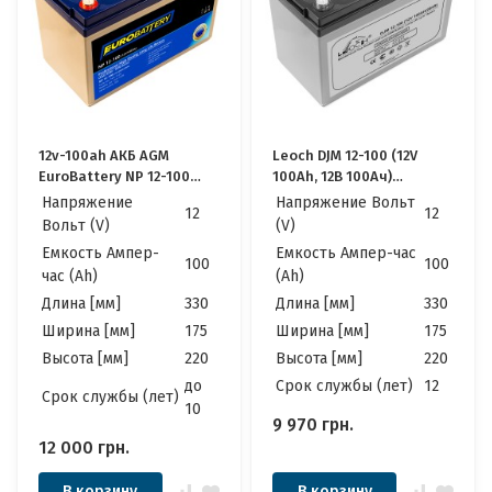
12v-100ah АКБ AGM
Leoch DJM 12-100 (12V
EuroBattery NP 12-100
100Ah, 12В 100Ач)
DZM (12в 100Аг)
Качественные идеально
Напряжение
Напряжение Вольт
12
12
Качественные идеально
для Котла, Инвертора,
Вольт (V)
(V)
для Котла, Инвертора,
ИБП, Панелей
Емкость Ампер-
Емкость Ампер-час
ИБП, Панелей
Солнечных
100
100
час (Ah)
(Ah)
Солнечных
Длина [мм]
330
Длина [мм]
330
Ширина [мм]
175
Ширина [мм]
175
Высота [мм]
220
Высота [мм]
220
до
Cрок службы (лет)
12
Cрок службы (лет)
10
9 970
грн.
12 000
грн.
В корзину
В корзину