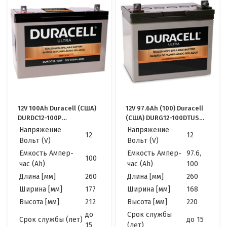
12V 100Ah Duracell (США)
12V 97.6Ah (100) Duracell
DURDC12-100P
(США) DURG12-100DTUS
Качественные идеально
Тяговые, Качественные
Напряжение
Напряжение
12
12
для Котла, Инвертора,
идеально для Котла,
Вольт (V)
Вольт (V)
ИБП, Панелей
Инвертора, ИБП,
Емкость Ампер-
Емкость Ампер-
97.6,
Солнечных
Панелей Солнечных
100
час (Ah)
час (Ah)
100
Длина [мм]
260
Длина [мм]
260
Ширина [мм]
177
Ширина [мм]
168
Высота [мм]
212
Высота [мм]
220
до
Cрок службы
Cрок службы (лет)
до 15
15
(лет)