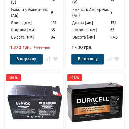
(V)
(V)
Емкость Ампер-час
Емкость Ампер-час
9
9
(Ah)
(Ah)
Длина [мм]
151
Длина [мм]
151
Ширина [мм]
65
Ширина [мм]
65
Высота [мм]
94
Высота [мм]
94.5
1 370
грн.
1 430
грн.
1 585
грн.
В корзину
В корзину
-36%
-18%