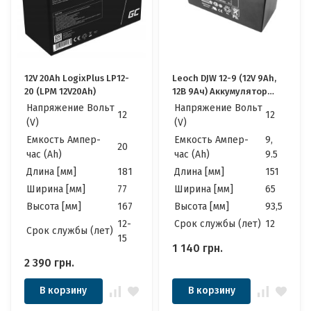
12V 20Ah LogixPlus LP12-
Leoch DJW 12-9 (12V 9Ah,
20 (LPM 12V20Ah)
12В 9Ач) Аккумулятор
Леоч
Напряжение Вольт
Напряжение Вольт
12
12
(V)
(V)
Емкость Ампер-
Емкость Ампер-
9,
20
час (Ah)
час (Ah)
9.5
Длина [мм]
181
Длина [мм]
151
Ширина [мм]
77
Ширина [мм]
65
Высота [мм]
167
Высота [мм]
93,5
12-
Cрок службы (лет)
12
Cрок службы (лет)
15
1 140
грн.
2 390
грн.
В корзину
В корзину