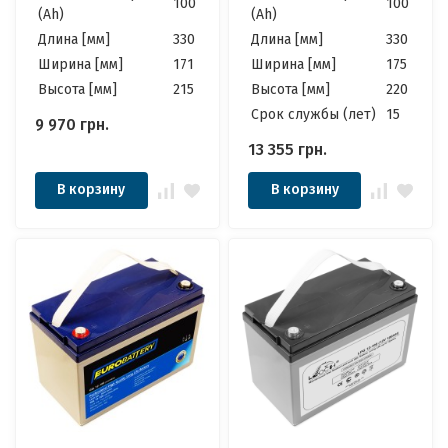
100
100
(Ah)
(Ah)
Солнечных
Длина [мм]
330
Длина [мм]
330
Ширина [мм]
171
Ширина [мм]
175
Высота [мм]
215
Высота [мм]
220
Cрок службы (лет)
15
9 970
грн.
13 355
грн.
В корзину
В корзину