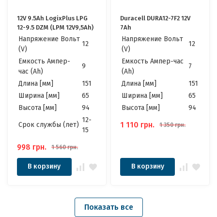
12V 9.5Ah LogixPlus LPG
Duracell DURA12-7F2 12V
12-9.5 DZM (LPM 12V9,5Ah)
7Ah
Напряжение Вольт
Напряжение Вольт
12
12
(V)
(V)
Емкость Ампер-
Емкость Ампер-час
9
7
час (Ah)
(Ah)
Длина [мм]
151
Длина [мм]
151
Ширина [мм]
65
Ширина [мм]
65
Высота [мм]
94
Высота [мм]
94
12-
1 110
грн.
Cрок службы (лет)
1 350
грн.
15
998
грн.
1 560
грн.
В корзину
В корзину
Показать все