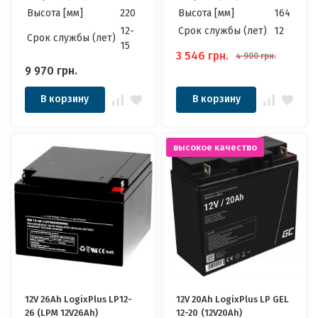
Высота [мм]
220
Высота [мм]
164
12-
Cрок службы (лет)
12
Cрок службы (лет)
15
3 546
грн.
4 900
грн.
9 970
грн.
В корзину
В корзину
высокое качество
12V 26Ah LogixPlus LP12-
12V 20Ah LogixPlus LP GEL
26 (LPM 12V26Ah)
12-20 (12V20Ah)