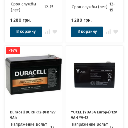
Cрок службы
12-
12-15
Cрок службы (лет)
(лет)
15
1 280
грн.
1 280
грн.
В корзину
В корзину
-14%
Duracell DURHR12-9FR 12V
YUCEL (YUASA Europe) 12V
9Ah
9AH Y9-12
Напряжение Вольт
Напряжение Вольт
12
12