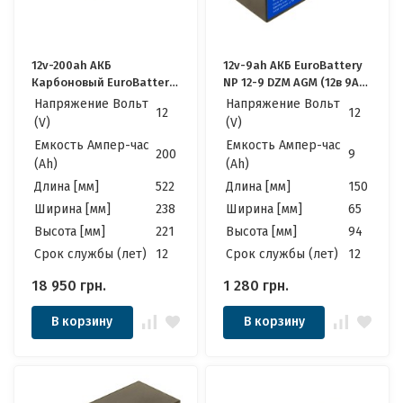
12v-200ah АКБ
12v-9ah АКБ EuroBattery
Карбоновый EuroBattery
NP 12-9 DZM AGM (12в 9Ач)
JPC 12-200 DZM (12в 200Ач)
Качественные для ИБП
Напряжение Вольт
Напряжение Вольт
12
12
Качественные идеально
(V)
(V)
для Котла, Инвертора,
Емкость Ампер-час
Емкость Ампер-час
ИБП, Панелей
200
9
(Ah)
(Ah)
Солнечных
Длина [мм]
522
Длина [мм]
150
Ширина [мм]
238
Ширина [мм]
65
Высота [мм]
221
Высота [мм]
94
Cрок службы (лет)
12
Cрок службы (лет)
12
18 950
грн.
1 280
грн.
В корзину
В корзину