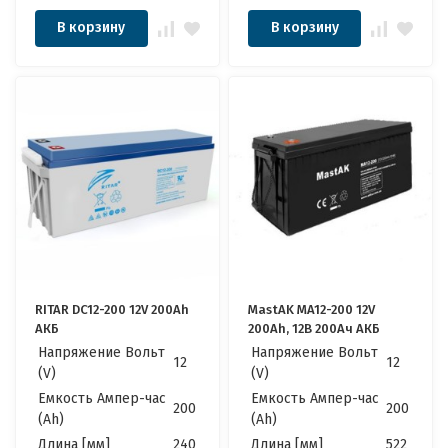
В корзину
В корзину
RITAR DC12-200 12V 200Ah
MastAK MA12-200 12V
АКБ
200Ah, 12В 200Ач АКБ
Напряжение Вольт
Напряжение Вольт
12
12
(V)
(V)
Емкость Ампер-час
Емкость Ампер-час
200
200
(Ah)
(Ah)
Длина [мм]
240
Длина [мм]
522