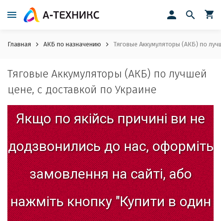
Главная
АКБ по назначению
Тяговые Аккумуляторы (АКБ) по лучш
Тяговые Аккумуляторы (АКБ) по лучшей
цене, с доставкой по Украине
Якщо
по
якійсь
причині
ви
не
додзвонились
до
нас,
оформіть
замовлення
на
сайті,
або
нажміть
кнопку
"Купити
в
один