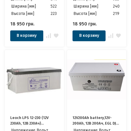
Ширина [мм]
522
Ширина [мм]
240
Высота [мм]
223
Высота [мм]
219
18 950
грн.
18 950
грн.
В корзину
В корзину
Leoch LPS 12-230 (12V
12V200Ah battery,12V-
230Ah, 12В 230Ач)
200Ah, 12В 200Ач, EGL DJM
Аккумулятор Леоч
GEL АКБ
Напряжение Вольт
Напряжение Вольт