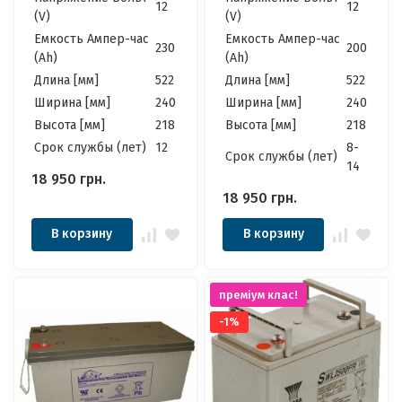
12
12
(V)
(V)
Емкость Ампер-час
Емкость Ампер-час
230
200
(Ah)
(Ah)
Длина [мм]
522
Длина [мм]
522
Ширина [мм]
240
Ширина [мм]
240
Высота [мм]
218
Высота [мм]
218
Cрок службы (лет)
12
8-
Cрок службы (лет)
14
18 950
грн.
18 950
грн.
В корзину
В корзину
преміум клас!
-1%