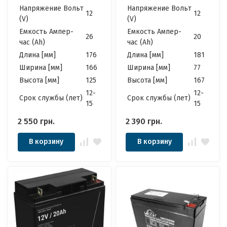
Напряжение Вольт
Напряжение Вольт
12
12
(V)
(V)
Емкость Ампер-
Емкость Ампер-
26
20
час (Ah)
час (Ah)
Длина [мм]
176
Длина [мм]
181
Ширина [мм]
166
Ширина [мм]
77
Высота [мм]
125
Высота [мм]
167
12-
12-
Cрок службы (лет)
Cрок службы (лет)
15
15
2 550
грн.
2 390
грн.
В корзину
В корзину