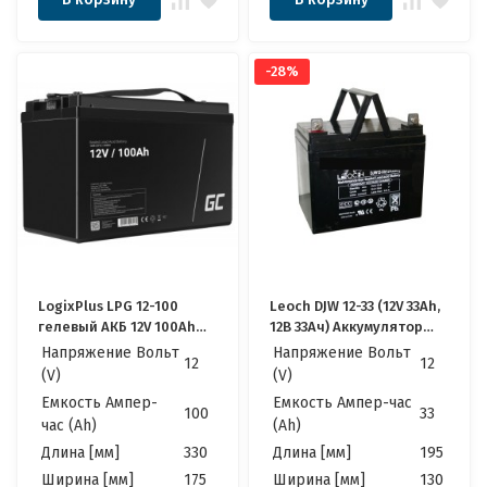
-28%
LogixPlus LPG 12-100
Leoch DJW 12-33 (12V 33Ah,
гелевый АКБ 12V 100Ah
12В 33Ач) Аккумулятор
Качественные идеально
Леоч
Напряжение Вольт
Напряжение Вольт
12
12
для Котла, Инвертора,
(V)
(V)
ИБП, Панелей
Емкость Ампер-
Емкость Ампер-час
Солнечных
100
33
час (Ah)
(Ah)
Длина [мм]
330
Длина [мм]
195
Ширина [мм]
175
Ширина [мм]
130