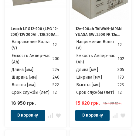
Leoch LPG12-200 (LPG 12-
12v-100ah TAIWAN-JAPAN
200) 12V 200Ah, 12В 200Ач
YUASA SWL2500 FR 12в
АКБ
100ач Качественные
Напряжение Вольт
Напряжение Вольт
12
12
идеально для Котла,
(V)
(V)
Инвертора, ИБП,
Емкость Ампер-час
Емкость Ампер-час
Панелей Солнечных
200
102
(Ah)
(Ah)
Длина [мм]
224
Длина [мм]
305
Ширина [мм]
240
Ширина [мм]
173
Высота [мм]
522
Высота [мм]
223
Cрок службы (лет)
12
Cрок службы (лет)
12
18 950
грн.
15 920
грн.
16 100
грн.
В корзину
В корзину