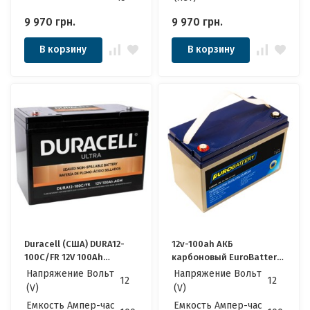
9 970
грн.
9 970
грн.
В корзину
В корзину
Duracell (США) DURA12-
12v-100ah АКБ
100C/FR 12V 100Ah
карбоновый EuroBattery
Качественные идеально
JPC12-100 DZM (12в 100Аг)
Напряжение Вольт
Напряжение Вольт
12
12
для Котла, Инвертора,
Качественные идеально
(V)
(V)
ИБП, Панелей
для Котла, Инвертора,
Емкость Ампер-час
Емкость Ампер-час
Солнечных
ИБП, Панелей