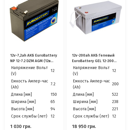
12v-7,2ah АКБ EuroBattery
12v-200ah АКБ Гелевый
NP 12-7.2 DZM AGM (12в
EuroBattery GEL 12-200
7,2Ач) Качественные для
DZM (12в 200Ач)
Напряжение Вольт
Напряжение Вольт
12
12
ИБП
Качественные идеально
(V)
(V)
для Котла, Инвертора,
Емкость Ампер-час
Емкость Ампер-час
ИБП, Панелей
7.2
200
(Ah)
(Ah)
Солнечных
Длина [мм]
150
Длина [мм]
522
Ширина [мм]
65
Ширина [мм]
238
Высота [мм]
94
Высота [мм]
221
Cрок службы (лет)
12
Cрок службы (лет)
12
1 030
грн.
18 950
грн.