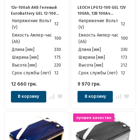
12v-100ah АКБ Гелевый
LEOCH LPG12-100 GEL 12V
EuroBattery GEL 12-100
100Ah, 12В 100Ач
DZM (12в 100Аг)
Качественные идеально
Напряжение Вольт
Напряжение Вольт
12
12
Качественные идеально
для Котла, Инвертора,
(V)
(V)
для Котла, Инвертора,
ИБП, Панелей
Емкость Ампер-час
Емкость Ампер-час
ИБП, Панелей
Солнечных
100
100
(Ah)
(Ah)
Солнечных
Длина [мм]
330
Длина [мм]
330
Ширина [мм]
175
Ширина [мм]
173
Высота [мм]
220
Высота [мм]
212
Cрок службы (лет)
12
Cрок службы (лет)
12
12 660
грн.
9 970
грн.
В корзину
В корзину
лучшее качество