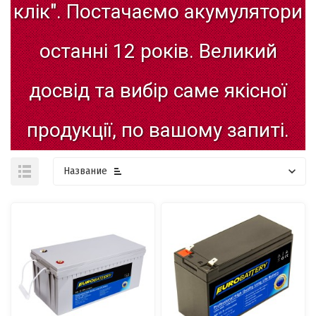
клік".
Постачаємо
акумулятори
останні
12
років.
Великий
досвід
та
вибір
саме
якісної
продукції,
по
вашому
запиті.
Название