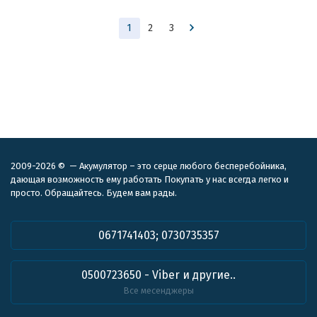
1
2
3
2009-2026 © — Акумулятор – это серце любого бесперебойника,
дающая возможность ему работать Покупать у нас всегда легко и
просто. Обращайтесь. Будем вам рады.
0671741403; 0730735357
0500723650 - Viber и другие..
Все месенджеры