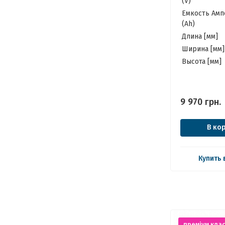
(V)
ИБП, Панеле
Емкость Амп
(Ah)
Длина [мм]
Ширина [мм]
Высота [мм]
9 970
грн.
В ко
Купить 
преміум клас