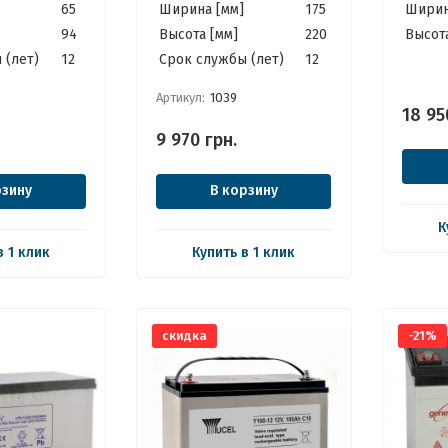
65
Ширина [мм]
175
Ширин
94
Высота [мм]
220
Высота
 (лет)
12
Cрок службы (лет)
12
Артикул:
1039
18 95
9 970
грн.
рзину
В корзину
К
в 1 клик
Купить в 1 клик
скидка
-21%