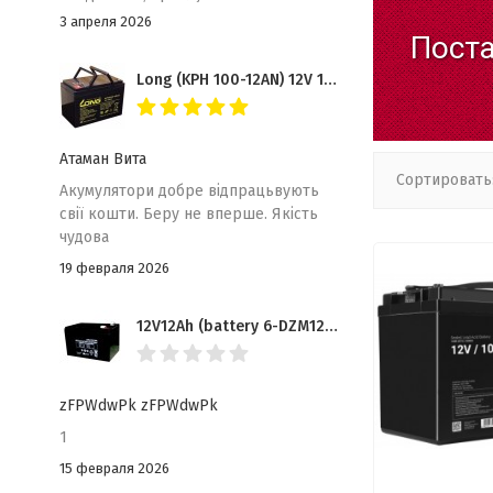
років, як і попередній до нього в
3 апреля 2026
Пост
цьому обприскувачі.
Long (KPH 100-12AN) 12V 100Ah, 12В 100Ач АКБ Качественные идеально для Котла, Инвертора, ИБП, Панелей Солнечных
Атаман Вита
Сортировать
Акумулятори добре відпрацьвують
свії кошти. Беру не вперше. Якість
чудова
19 февраля 2026
12V12Ah (battery 6-DZM12) EGL DJW Гелевая
zFPWdwPk zFPWdwPk
1
15 февраля 2026