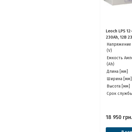
Leoch LPS 12
230Ah, 12В 2
Аккумулятор
Напряжение
(V)
Емкость Амп
(Ah)
Длина [мм]
Ширина [мм]
Высота [мм]
Cрок службы
18 950
грн