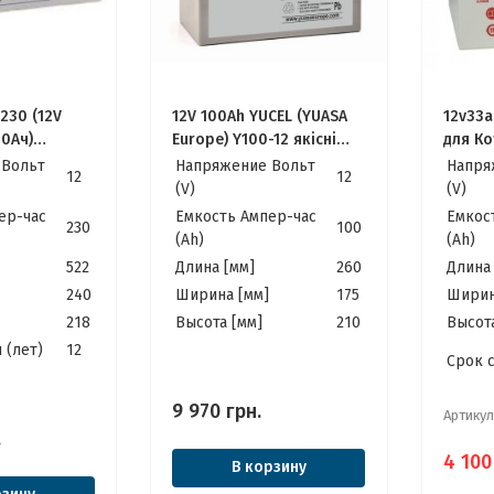
-230 (12V
12V 100Ah YUCEL (YUASA
12v33a
30Ач)
Europe) Y100-12 якісні
для Ко
 Леоч
ідеально для Котла,
Інвер
 Вольт
Напряжение Вольт
Напря
12
12
Інвертора, ДБЖ, ИБП,
(V)
(V)
Панелей Сонячних
ер-час
Емкость Ампер-час
Емкос
230
100
(Ah)
(Ah)
522
Длина [мм]
260
Длина 
240
Ширина [мм]
175
Ширин
218
Высота [мм]
210
Высота
 (лет)
12
Cрок 
9 970
грн.
Артикул
.
4 100
В корзину