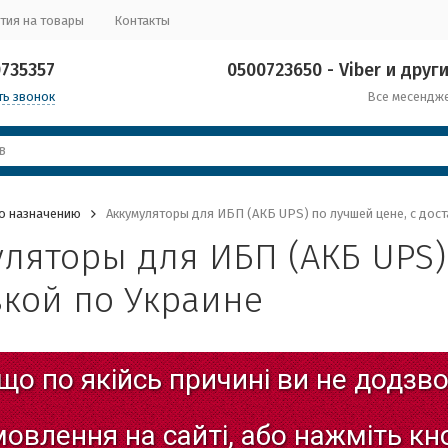
тия на товары
Контакты
0735357
0500723650 - Viber и други
ть звонок
Все месендж
о назначению
Аккумуляторы для ИБП (АКБ UPS) по лучшей цене, с дост
ляторы для ИБП (АКБ UPS)
вкой по Украине
що
по
якійсь
причині
ви
не
додзво
мовлення
на
сайті,
або
нажміть
кн