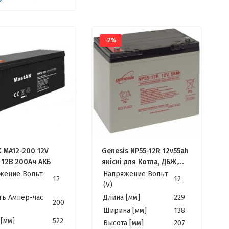
-2%
 MA12-200 12V
Genesis NP55-12R 12v55ah
 12В 200Ач АКБ
якісні для Котла, ДБЖ,
ИБП
жение Вольт
Напряжение Вольт
12
12
(V)
ть Ампер-час
Длина [мм]
229
200
Ширина [мм]
138
[мм]
522
Высота [мм]
207