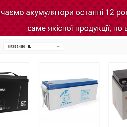
ачаємо
акумулятори
останні
12
рок
саме
якісної
продукції,
по
:
Название