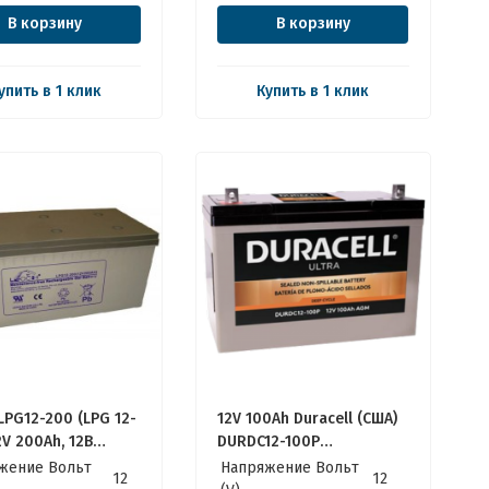
В корзину
В корзину
упить в 1 клик
Купить в 1 клик
LPG12-200 (LPG 12-
12V 100Ah Duracell (США)
2V 200Ah, 12В
DURDC12-100P
 АКБ
Качественные идеально
жение Вольт
Напряжение Вольт
12
12
для Котла, Инвертора,