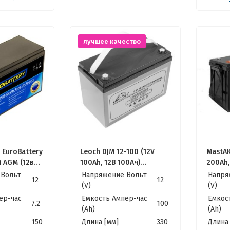
лучшее качество
 EuroBattery
Leoch DJM 12-100 (12V
MastAK
M AGM (12в
100Ah, 12В 100Ач)
200Ah,
твенные для
Качественные идеально
 Вольт
Напряжение Вольт
Напря
12
12
для Котла, Инвертора,
(V)
(V)
ИБП, Панелей Солнечных
ер-час
Емкость Ампер-час
Емкос
7.2
100
(Ah)
(Ah)
150
Длина [мм]
330
Длина 