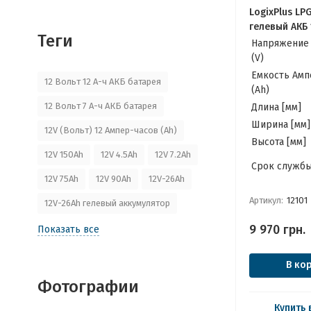
LogixPlus LP
гелевый АКБ 
Теги
Качественны
Напряжение
для Котла, И
(V)
ИБП, Панеле
Емкость Амп
12 Вольт 12 А-ч АКБ батарея
(Ah)
12 Вольт 7 А-ч АКБ батарея
Длина [мм]
Ширина [мм]
12V (Вольт) 12 Ампер-часов (Ah)
Высота [мм]
12V 150Ah
12V 4.5Ah
12V 7.2Ah
Cрок службы
12V 75Ah
12V 90Ah
12V-26Ah
Артикул:
12101
12V-26Ah гелевый аккумулятор
9 970
грн.
Показать все
В ко
Фотографии
Купить 