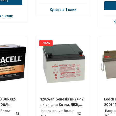
рзину
Купить в 1 клик
в 1 клик
К
-16%
А) DURA12-
12v24ah Genesis NP24-12
Leoch 
100Ah
якісні для Котла, ДБЖ,
200) 1
е идеально
ИБП, Інвертора
200Ач
 Вольт
Напряжение Вольт
Напря
12
12
нвертора,