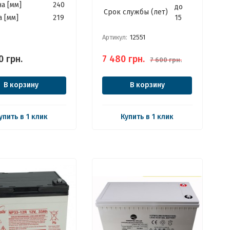
а [мм]
240
до
Cрок службы (лет)
 [мм]
219
15
Артикул:
12551
0
грн.
7 480
грн.
7 600
грн.
В корзину
В корзину
упить в 1 клик
Купить в 1 клик