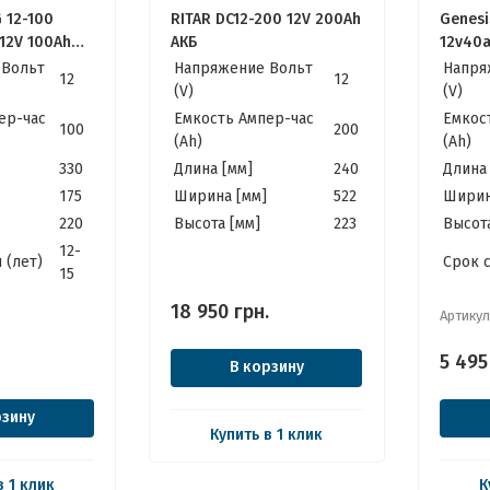
G 12-100
RITAR DC12-200 12V 200Ah
Genesi
12V 100Ah
АКБ
12v40a
е идеально
ДБЖ, И
 Вольт
Напряжение Вольт
Напря
12
12
нвертора,
(V)
(V)
й Солнечных
ер-час
Емкость Ампер-час
Емкос
100
200
(Ah)
(Ah)
330
Длина [мм]
240
Длина 
175
Ширина [мм]
522
Ширин
220
Высота [мм]
223
Высота
12-
 (лет)
Cрок 
15
18 950
грн.
Артикул
5 495
В корзину
рзину
Купить в 1 клик
в 1 клик
К