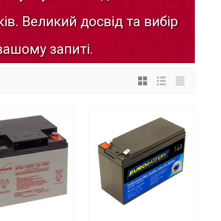
ів.
Великий
досвід
та
вибір
вашому
запиті.