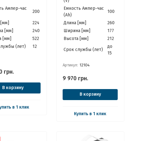
(V)
ИБП, Панелей Солнечных
ть Ампер-час
Емкость Ампер-час
200
100
(Ah)
[мм]
224
Длина [мм]
260
а [мм]
240
Ширина [мм]
177
 [мм]
522
Высота [мм]
212
службы (лет)
12
до
Cрок службы (лет)
15
Артикул:
12104
0
грн.
9 970
грн.
В корзину
В корзину
упить в 1 клик
Купить в 1 клик