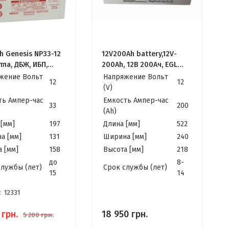
h Genesis NP33-12
12V200Ah battery,12V-
тла, ДБЖ, ИБП,
200Ah, 12В 200Ач, EGL
тора
DJM GEL АКБ
жение Вольт
Напряжение Вольт
12
12
(V)
ть Ампер-час
Емкость Ампер-час
33
200
(Ah)
[мм]
197
Длина [мм]
522
а [мм]
131
Ширина [мм]
240
 [мм]
158
Высота [мм]
218
до
8-
службы (лет)
Cрок службы (лет)
15
14
:
12331
грн.
18 950
грн.
5 200
грн.