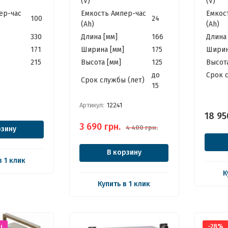
(V)
(V)
й Солнечных
ер-час
Емкость Ампер-час
Емкос
100
24
(Ah)
(Ah)
330
Длина [мм]
166
Длина 
171
Ширина [мм]
175
Ширин
215
Высота [мм]
125
Высота
до
Cрок 
Cрок службы (лет)
15
Артикул:
12241
18 95
3 690
грн.
4 400
грн.
рзину
В корзину
в 1 клик
К
Купить в 1 клик
-28%
!