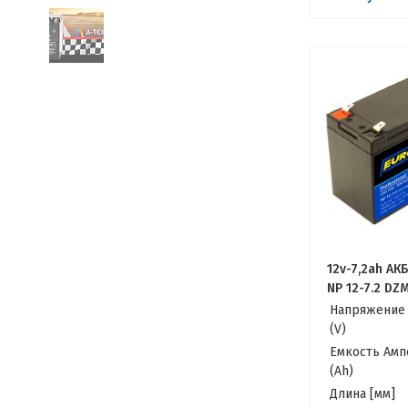
12v-7,2ah АКБ
NP 12-7.2 DZ
7,2Ач) Качес
Напряжение
ИБП
(V)
Емкость Амп
(Ah)
Длина [мм]