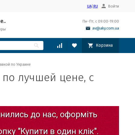
UA
|
RU
Войти
е..
Пн-Пт, с 09:00-19:00
av@aky.com.ua
еры
Корзина
авкой по Украине
 по лучшей цене, с
нились
до
нас,
оформіть
опку
"Купити
в
один
клік".