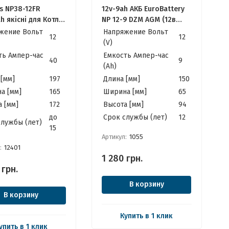
s NP38-12FR
12v-9ah АКБ EuroBattery
h якісні для Котла,
NP 12-9 DZM AGM (12в
БП
9Ач) Качественные для
жение Вольт
Напряжение Вольт
12
12
ИБП
(V)
ть Ампер-час
Емкость Ампер-час
40
9
(Ah)
[мм]
197
Длина [мм]
150
а [мм]
165
Ширина [мм]
65
 [мм]
172
Высота [мм]
94
до
Cрок службы (лет)
12
службы (лет)
15
Артикул:
1055
:
12401
1 280
грн.
грн.
В корзину
В корзину
Купить в 1 клик
упить в 1 клик