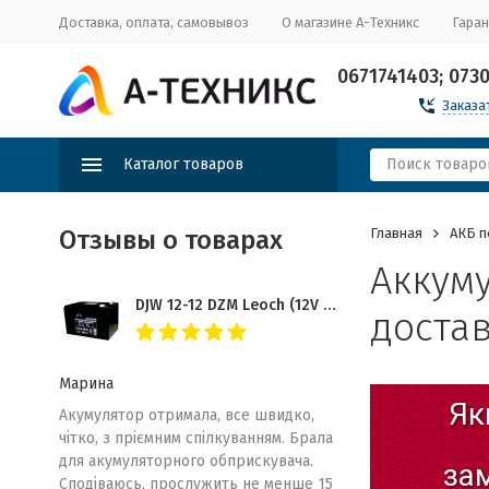
Доставка, оплата, самовывоз
О магазине А-Техникс
Гаран
0671741403; 073
Заказа
Каталог товаров
Отзывы о товарах
Главная
АКБ п
Аккуму
DJW 12-12 DZM Leoch (12V 12Ah) (УСИЛЕННАЯ СИЛОВАЯ - HR DZM) Гелевая
доста
Марина
Як
Акумулятор отримала, все швидко,
чітко, з пріємним спілкуванням. Брала
для акумуляторного обприскувача.
за
Сподіваюсь, прослужить не менше 15