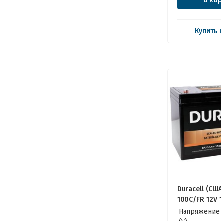
В ко
Купить 
Duracell (СШ
100C/FR 12V 
Качественны
Напряжение
для Котла, И