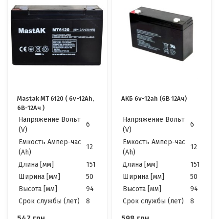
Mastak MT 6120 ( 6v-12Ah,
АКБ 6v-12ah (6В 12Ач)
6В-12Ач )
Напряжение Вольт
Напряжение Вольт
6
6
(V)
(V)
Емкость Ампер-час
Емкость Ампер-час
12
12
(Ah)
(Ah)
Длина [мм]
151
Длина [мм]
151
Ширина [мм]
50
Ширина [мм]
50
Высота [мм]
94
Высота [мм]
94
Cрок службы (лет)
8
Cрок службы (лет)
8
547
грн.
598
грн.