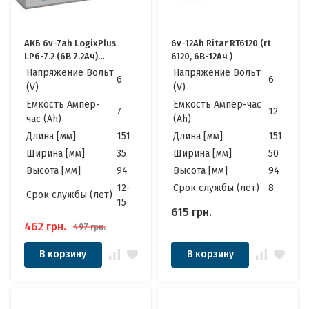
АКБ 6v-7ah LogixPlus
6v-12Ah Ritar RT6120 (rt
LP6-7.2 (6В 7.2Ач)
6120, 6В-12Ач )
Усиленная
Напряжение Вольт
Напряжение Вольт
6
6
(V)
(V)
Емкость Ампер-
Емкость Ампер-час
7
12
час (Ah)
(Ah)
Длина [мм]
151
Длина [мм]
151
Ширина [мм]
35
Ширина [мм]
50
Высота [мм]
94
Высота [мм]
94
12-
Cрок службы (лет)
8
Cрок службы (лет)
15
615
грн.
462
грн.
497
грн.
В корзину
В корзину