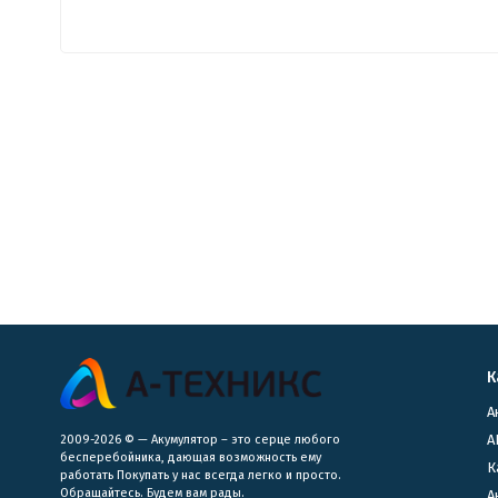
К
А
А
2009-2026 © — Акумулятор – это серце любого
бесперебойника, дающая возможность ему
К
работать Покупать у нас всегда легко и просто.
Обращайтесь. Будем вам рады.
​