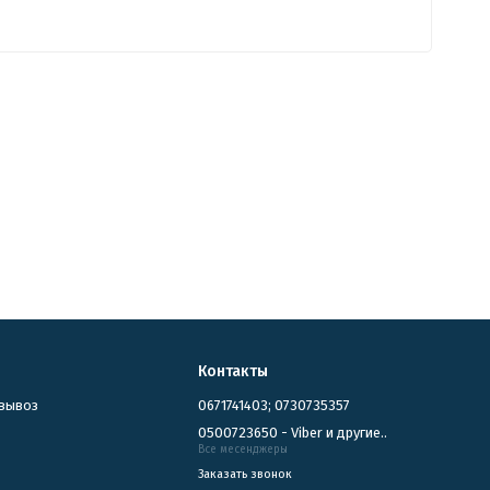
Контакты
овывоз
0671741403; 0730735357
0500723650 - Viber и другие..
Все месенджеры
Заказать звонок