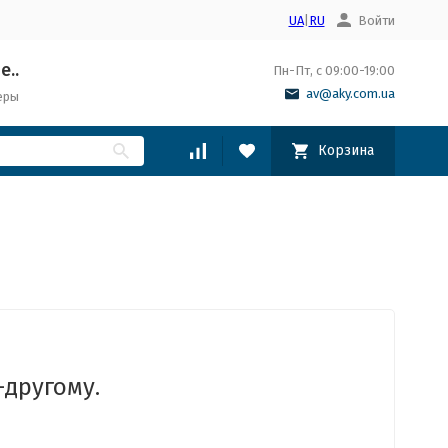
UA
|
RU
Войти
е..
Пн-Пт, с 09:00-19:00
av@aky.com.ua
еры
Корзина
-другому.