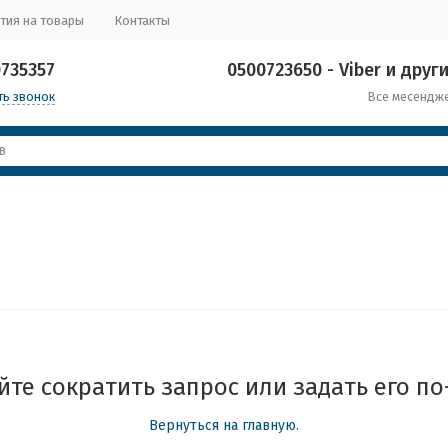
тия на товары
Контакты
0735357
0500723650 - Viber и други
ть звонок
Все месендж
те сократить запрос или задать его по
Вернуться на главную.