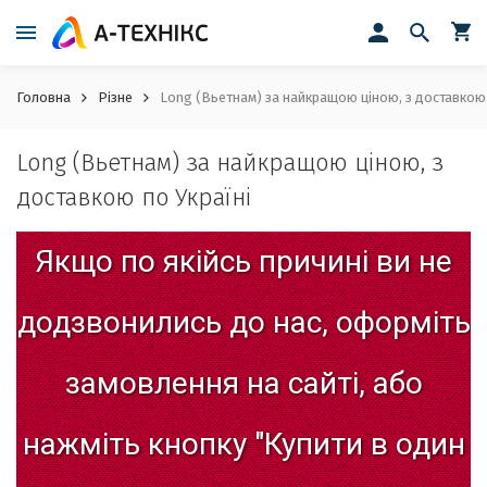
Головна
Різне
Long (Вьетнам) за найкращою ціною, з доставкою 
Long (Вьетнам) за найкращою ціною, з
доставкою по Україні
Якщо
по
якійсь
причині
ви
не
додзвонились
до
нас,
оформіть
замовлення
на
сайті,
або
нажміть
кнопку
"Купити
в
один