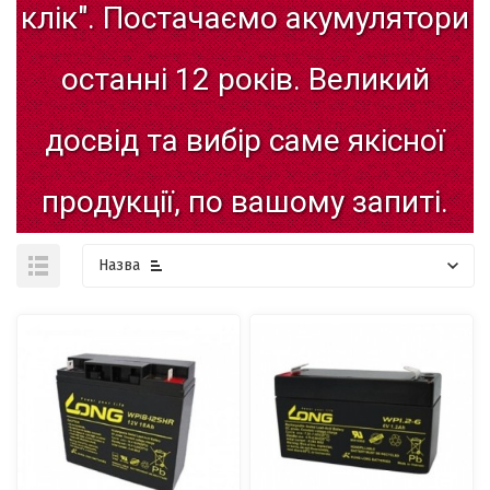
клік".
Постачаємо
акумулятори
останні
12
років.
Великий
досвід
та
вибір
саме
якісної
продукції,
по
вашому
запиті.
Назва