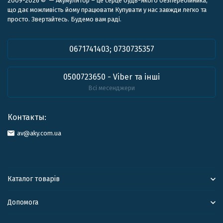
2009-2026 © — Акумулятор – це серце будь-якого безперебійника,
що дає можливість йому працювати Купувати у нас завжди легко та
просто. Звертайтесь. Будемо вам раді.
0671741403; 0730735357
0500723650 - Viber та інші
Всі месенджери
Контакты:
av@aky.com.ua
Каталог товарів
Допомога