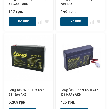
6В 4.5Ач АКБ
7Ач АКБ
347
грн.
446
грн.
В кошик
В кошик
Long (WP 12-6S) 6V 12Ah,
Long (WP0.7-12) 12V 0.7Ah,
6В 12Ач АКБ
12В 0.7Ач АКБ
629.9
грн.
425
грн.