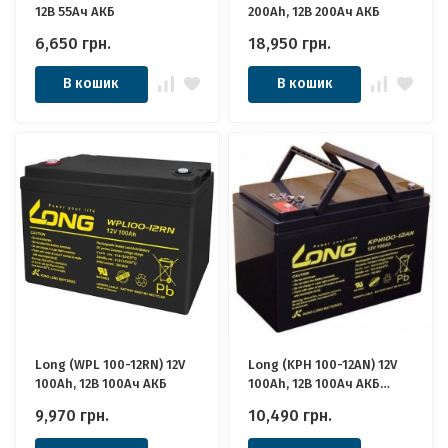
12В 55Ач АКБ
200Ah, 12В 200Ач АКБ
6,650
грн.
18,950
грн.
В кошик
В кошик
Long (WPL 100-12RN) 12V
Long (KPH 100-12AN) 12V
100Ah, 12В 100Ач АКБ
100Ah, 12В 100Ач АКБ
Якісні ідеально для
9,970
грн.
10,490
грн.
Котла, Інвертора, ДБЖ,
Панелей Сонячних