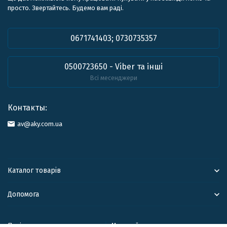
просто. Звертайтесь. Будемо вам раді.
0671741403; 0730735357
0500723650 - Viber та інші
Всі месенджери
Контакты:
av@aky.com.ua
Каталог товарів
Допомога
Політика персональних данних
Мапа сайту