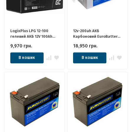
LogixPlus LPG 12-100
12v-200ah АКБ
гелевий АКБ 12V 100Ah
Карбоновий EuroBattery
Якісні ідеально для
JPC 12-200 DZM (12в 200Ач)
9,970
грн.
18,950
грн.
Котла, Інвертора, ДБЖ,
Якісні ідеально для
ДБЖ, Панелей Сонячних
Котла, Інвертора, ДБЖ,
В кошик
В кошик
Панелей Сонячних