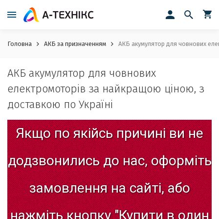
Головна
АКБ за призначенням
АКБ акумулятор для човнових елек
АКБ акумулятор для човнових
електромоторів за найкращою ціною, з
доставкою по Україні
Якщо
по
якійсь
причині
ви
не
додзвонились
до
нас,
оформіть
замовлення
на
сайті,
або
нажміть
кнопку
"Купити
в
один