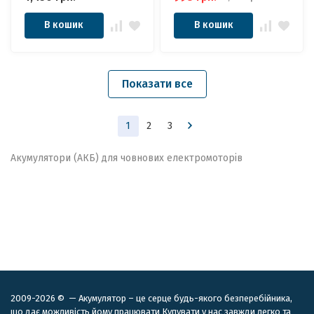
В кошик
В кошик
Показати все
1
2
3
Акумулятори (АКБ) для човнових електромоторів
2009-2026 © — Акумулятор – це серце будь-якого безперебійника,
що дає можливість йому працювати Купувати у нас завжди легко та