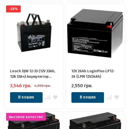
-28%
Leoch DJW 12-33 (12V 33Ah,
12V 26Ah LogixPlus LP12-
12В 33Ач) Акумулятор
26 (LPM 12V26Ah)
Леоч
3,546
грн.
2,550
грн.
4,900
грн.
В кошик
В кошик
высокое качество