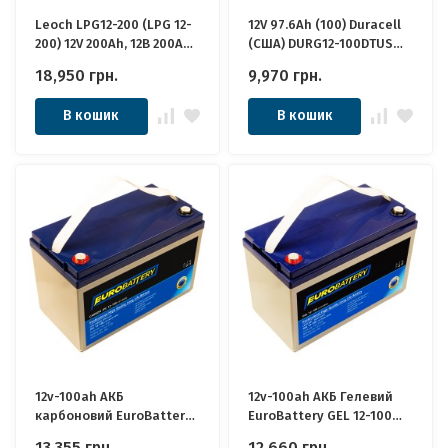
Leoch LPG12-200 (LPG 12-
12V 97.6Ah (100) Duracell
200) 12V 200Ah, 12В 200Ач
(США) DURG12-100DTUS
АКБ
Тягові, Якісні ідеально
18,950
грн.
9,970
грн.
для Котла, ДБЖ,
Інвертора, панелей
В кошик
В кошик
сонячних
12v-100ah АКБ
12v-100ah АКБ Гелевий
карбоновий EuroBattery
EuroBattery GEL 12-100
JPC12-100 DZM (12в 100Аг)
DZM (12в 100Аг) Якісні
13,355
грн.
12,660
грн.