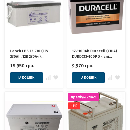
Leoch LPS 12-230 (12V
12V 100Ah Duracell (США)
230Ah, 12В 230Ач)
DURDC12-100P Якісні
Акумулятор Леоч
ідеально для Котла,
18,950
грн.
9,970
грн.
Інвертора, ДБЖ, Панелей
Сонячних
В кошик
В кошик
преміум клас!
-1%