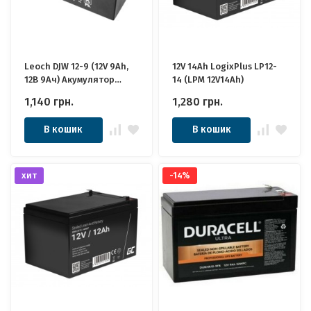
Leoch DJW 12-9 (12V 9Ah,
12V 14Ah LogixPlus LP12-
12В 9Ач) Акумулятор
14 (LPM 12V14Ah)
Леоч
1,140
грн.
1,280
грн.
В кошик
В кошик
хит
-14%