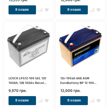
Якісні ідеально для
ідеально для Котла,
Котла, Інвертора, ДБЖ,
Інвертора, ДБЖ, Панелей
В кошик
В кошик
Панелей Сонячних
Сонячних
LEOCH LPG12-100 GEL 12V
12v-100ah АКБ AGM
100Ah, 12В 100Ач Якісні
EuroBattery NP 12-100
ідеально для Котла,
DZM (12в 100Аг) Якісні
9,970
грн.
12,000
грн.
Інвертора, ДБЖ, Панелей
ідеально для Котла,
Сонячних
Інвертора, ДБЖ, Панелей
В кошик
В кошик
Сонячних