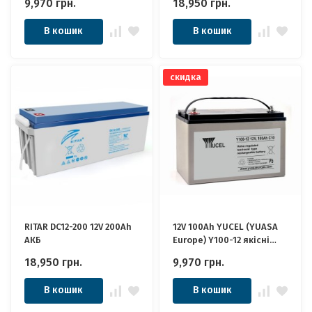
9,970
грн.
18,950
грн.
Інвертора, ДБЖ, Панелей
ідеально для Котла,
Сонячних
Інвертора, ДБЖ, Панелей
В кошик
В кошик
Сонячних
скидка
RITAR DC12-200 12V 200Ah
12V 100Ah YUCEL (YUASA
АКБ
Europe) Y100-12 якісні
ідеально для Котла,
18,950
грн.
9,970
грн.
Інвертора, ДБЖ, ДБЖ,
Панелей Сонячних
В кошик
В кошик