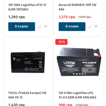
12V 12Ah LogixPlus LP12-12
Duracell DURHR12-9FR 12V
(LPM 12V12Ah)
9Ah
1,280
грн.
1,370
грн.
1,585
грн.
В кошик
В кошик
-36%
YUCEL (YUASA Europe) 12V
12V 9.5Ah LogixPlus LPG
9AH Y9-12
12-9.5 DZM (LPM 12V9,5Ah)
1,430
грн.
998
грн.
1,560
грн.