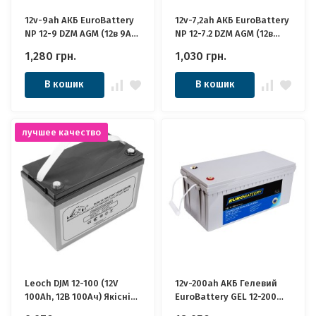
12v-9ah АКБ EuroBattery
12v-7,2ah АКБ EuroBattery
NP 12-9 DZM AGM (12в 9Ач)
NP 12-7.2 DZM AGM (12в
Якісні для ДБЖ
7,2Ач) Якісні для ДБЖ
1,280
грн.
1,030
грн.
В кошик
В кошик
лучшее качество
Leoch DJM 12-100 (12V
12v-200ah АКБ Гелевий
100Ah, 12В 100Ач) Якісні
EuroBattery GEL 12-200
ідеально для Котла,
DZM (12в 200Аг) Якісні