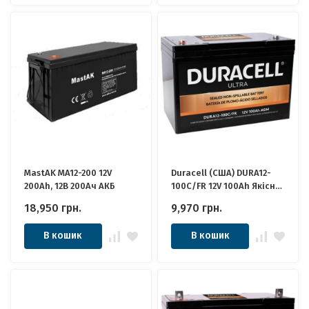
MastAK MA12-200 12V
Duracell (США) DURA12-
200Ah, 12В 200Ач АКБ
100C/FR 12V 100Ah Якісні
ідеально для Котла,
18,950
грн.
9,970
грн.
Інвертора, ДБЖ, Панелей
Сонячних
В кошик
В кошик