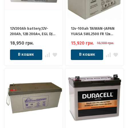
12V200Ah battery,12V-
12v-100ah TAIWAN-JAPAN
200Ah, 12В 200Ач, EGL DJM
YUASA SWL2500 FR 12в
GEL АКБ
100ач Якісні ідеально
18,950
грн.
15,920
грн.
16,100
грн.
для Котла, Інвертора,
ДБЖ, ДБЖ, Панелей
В кошик
В кошик
Сонячних