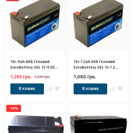
12v-9ah АКБ Гелевий
12v-7,2ah АКБ Гелевий
EuroBattery GEL 12-9 DZM
EuroBattery GEL 12-7.2
(12в 9Аг) Якісні для ДБЖ
DZM (12в 7,2Аг) Якісні для
1,299
грн.
1,080
грн.
1,330
грн.
ДБЖ
В кошик
В кошик
-14%