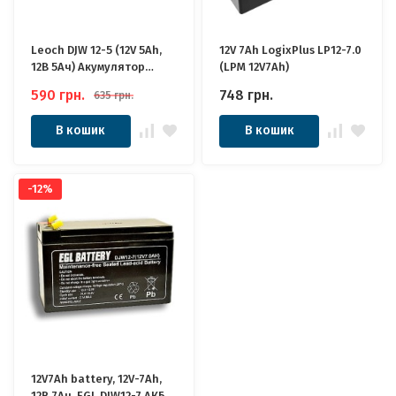
Leoch DJW 12-5 (12V 5Ah,
12V 7Ah LogixPlus LP12-7.0
12В 5Ач) Акумулятор
(LPM 12V7Ah)
Леоч
590
грн.
748
грн.
635
грн.
В кошик
В кошик
-12%
12V7Ah battery, 12V-7Ah,
12В 7Ач, EGL DJW12-7 АКБ