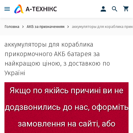
Головна
АКБ за призначенням
аккумуляторы для кораблика прик
аккумуляторы для кораблика
прикормочного АКБ батарея за
найкращою ціною, з доставкою по
Україні
Якщо
по
якійсь
причині
ви
не
додзвонились
до
нас,
оформіть
замовлення
на
сайті,
або