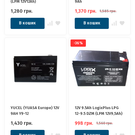
(LPM 12V12Ah)
9Ah
1,280
грн.
1,370
грн.
1,585
грн.
В кошик
В кошик
-36%
YUCEL (YUASA Europe) 12V
12V 9.5Ah LogixPlus LPG
9AH Y9-12
12-9.5 DZM (LPM 12V9,5Ah)
1,430
грн.
998
грн.
1,560
грн.