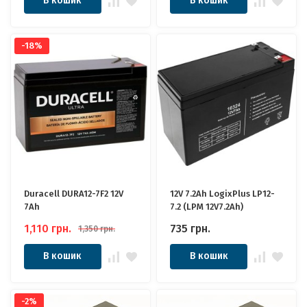
В кошик
В кошик
-18%
Duracell DURA12-7F2 12V
12V 7.2Ah LogixPlus LP12-
7Ah
7.2 (LPM 12V7.2Ah)
1,110
грн.
735
грн.
1,350
грн.
В кошик
В кошик
-2%