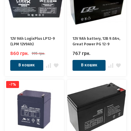
12V 9Ah LogixPlus LP12-9
12V 9Ah battery, 12В 9.0Ач,
(LPM 12V9Ah)
Great Power PG 12-9
860
грн.
767
грн.
995
грн.
В кошик
В кошик
-7%