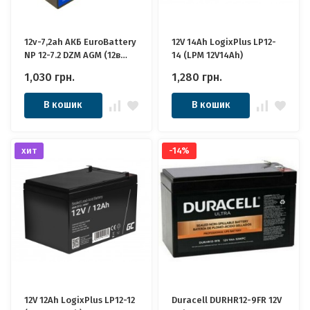
12v-7,2ah АКБ EuroBattery
12V 14Ah LogixPlus LP12-
NP 12-7.2 DZM AGM (12в
14 (LPM 12V14Ah)
7,2Ач) Якісні для ДБЖ
1,030
грн.
1,280
грн.
В кошик
В кошик
хит
-14%
12V 12Ah LogixPlus LP12-12
Duracell DURHR12-9FR 12V