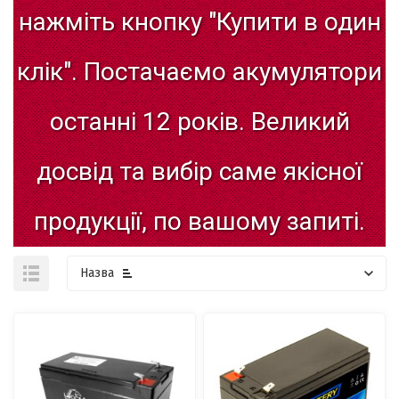
нажміть
кнопку
"Купити
в
один
клік".
Постачаємо
акумулятори
останні
12
років.
Великий
досвід
та
вибір
саме
якісної
продукції,
по
вашому
запиті.
Назва