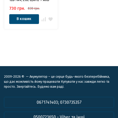
730
грн.
830
грн.
В кошик
2009-2026 © — Акумулятор – це серце будь-якого безперебійника,
що дає можливість йому працювати Купувати у нас завжди легко та
просто. Звертайтесь. Будемо вам раді.
0671741403; 0730735357
0500723650 - Viber та інші