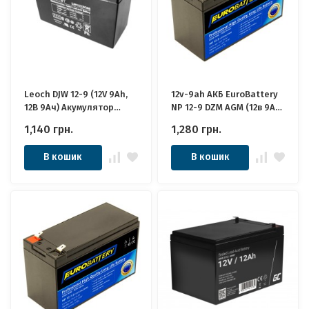
Leoch DJW 12-9 (12V 9Ah,
12v-9ah АКБ EuroBattery
12В 9Ач) Акумулятор
NP 12-9 DZM AGM (12в 9Ач)
Леоч
Якісні для ДБЖ
1,140
грн.
1,280
грн.
В кошик
В кошик