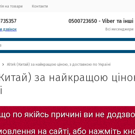
ія на товари
Контакти
0735357
0500723650 - Viber та інші
и дзвінок
Всі месенджери
Altek (Китай) за найкращою ціною, з доставкою по Україні
(Китай) за найкращою ціно
і
що
по
якійсь
причині
ви
не
додзво
мовлення
на
сайті,
або
нажміть
кн