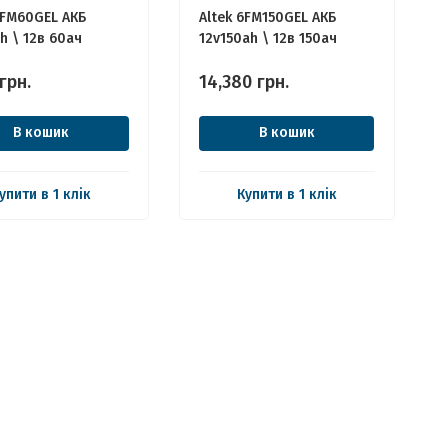
6FM60GEL АКБ
Altek 6FM150GEL АКБ
h \ 12в 60ач
12v150ah \ 12в 150ач
грн.
14,380
грн.
В кошик
В кошик
упити в 1 клік
Купити в 1 клік