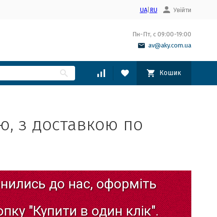
UA
|
RU
Увійти
Пн-Пт, с 09:00-19:00
av@aky.com.ua
Кошик
ю, з доставкою по
нились
до
нас,
оформіть
опку
"Купити
в
один
клік".