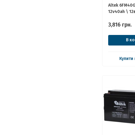
Altek 6FM40G
12v40ah \ 12
3,816
грн.
В к
Купити 