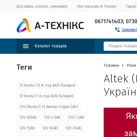
Доставка, оплата, самовивіз
Про магазин А-Технікс
Гарант
0671741403; 073
Замовит
Каталог товарів
Теги
Головна
Різне
Altek 
12 Вольт 12 А-год АКБ батарея
Україн
12 Вольт 7 А-год АКБ батарея
12V (Вольт) 12 Ампер-годин (Ah)
Як
12V 150Ah
12V 4.5Ah
12V 7.2Ah
12V 75Ah
12V 90Ah
12V-26Ah
за