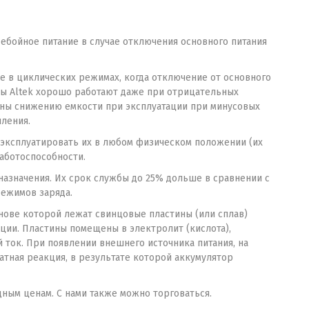
ебойное питание в случае отключения основного питания
 в циклических режимах, когда отключение от основного
оры Altek хорошо работают даже при отрицательных
ены снижению емкости при эксплуатации при минусовых
пления.
 эксплуатировать их в любом физическом положении (их
работоспособности.
назначения. Их срок службы до 25% дольше в сравнении с
режимов заряда.
нове которой лежат свинцовые пластины (или сплав)
ции. Пластины помещены в электролит (кислота),
 ток. При появлении внешнего источника питания, на
тная реакция, в результате которой аккумулятор
дным ценам. С нами также можно торговаться.