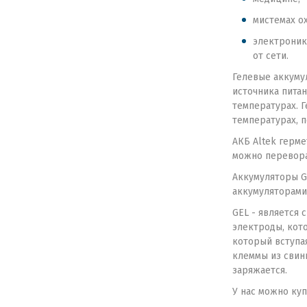
мистемах о
электроник
от сети.
Гелевые аккуму
источника питан
температурах. 
температурах, п
АКБ Altek герм
можно переворач
Аккумуляторы G
аккумуляторами
GEL - является
электроды, кот
который вступа
клеммы из свин
заряжается.
У нас можно ку