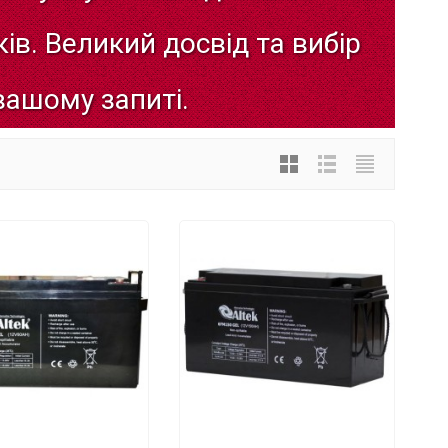
ів.
Великий
досвід
та
вибір
вашому
запиті.