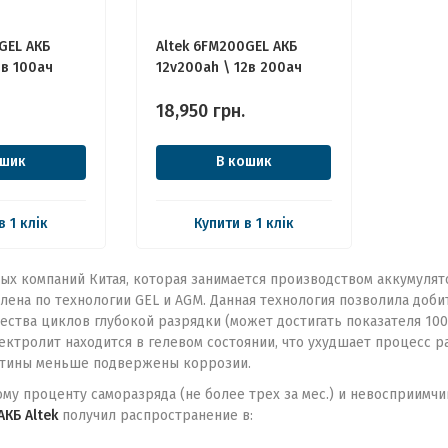
GEL АКБ
Altek 6FM200GEL АКБ
2в 100ач
12v200ah \ 12в 200ач
18,950
грн.
ошик
В кошик
в 1 клік
Купити в 1 клік
ных компаний Китая, которая занимается производством аккумуля
лена по технологии GEL и AGM. Данная технология позволила доби
ства циклов глубокой разрядки (может достигать показателя 1000 
ектролит находится в гелевом состоянии, что ухудшает процесс р
стины меньше подвержены коррозии.
му проценту саморазряда (не более трех за мес.) и невосприимчи
АКБ Altek
получил распространение в: