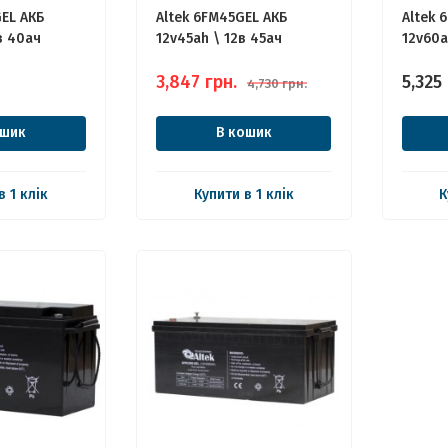
EL АКБ
Altek 6FM45GEL АКБ
Altek 
в 40ач
12v45ah \ 12в 45ач
12v60a
3,847
грн.
5,325
4,730
грн.
ошик
В кошик
в 1 клік
Купити в 1 клік
К