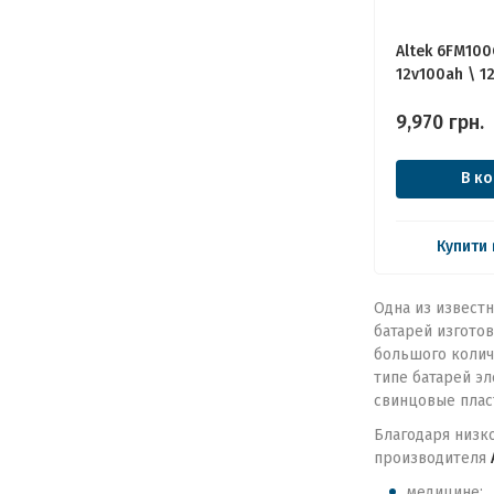
Altek 6FM100
12v100ah \ 1
9,970
грн.
В к
Купити 
Одна из извест
батарей изготов
большого количе
типе батарей эл
свинцовые пла
Благодаря низко
производителя
медицине;