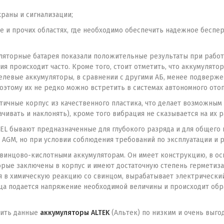
храны и сигнализации;
е и прочих областях, где необходимо обеспечить надежное беспер
ляторные батарея показали положительные результаты при работе
ия происходит часто. Кроме того, стоит отметить, что аккумулят
Гелевые аккумуляторы, в сравнении с другими АБ, менее подверж
оэтому их не редко можно встретить в системах автономного ото
етичные корпус из качественного пластика, что делает возможным
ивать и наклонять), кроме того вибрация не сказывается на их 
EL бывают предназначенные для глубокого разряда и для общего 
 AGM, но при условии соблюдения требований по эксплуатации и 
 свинцово-кислотными аккумуляторам. Он имеет конструкцию, в ос
орые заключены в корпус и имеют достаточную степень герметиза
я в химическую реакцию со свинцом, вырабатывает электрический
ца подается напряжение необходимой величины и происходит обра
пить данные
аккумуляторы ALTEK
(Альтек) по низким и очень выго