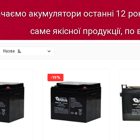
ачаємо
акумулятори
останні
12
рок
саме
якісної
продукції,
по
Назва
-19%