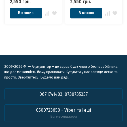
2,550
грн.
2,550
грн.
В кошик
В кошик
2009-2026 © — Акумулятор – це серце будь-якого безперебійника,
що дає можливість йому працювати Купувати у нас завжди легко та
просто. Звертайтесь. Будемо вам раді.
0671741403; 0730735357
0500723650 - Viber та інші
Всі месенджери