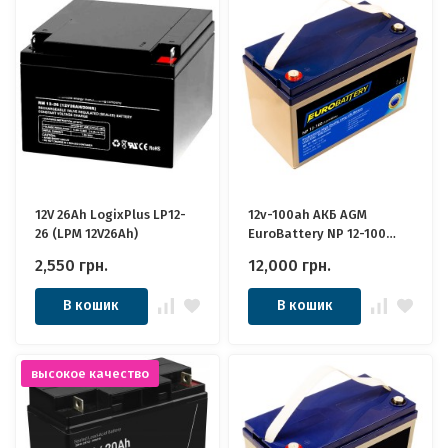
12V 26Ah LogixPlus LP12-
12v-100ah АКБ AGM
26 (LPM 12V26Ah)
EuroBattery NP 12-100
DZM (12в 100Аг) Якісні
2,550
грн.
12,000
грн.
ідеально для Котла,
Інвертора, ДБЖ, Панелей
В кошик
В кошик
Сонячних
высокое качество