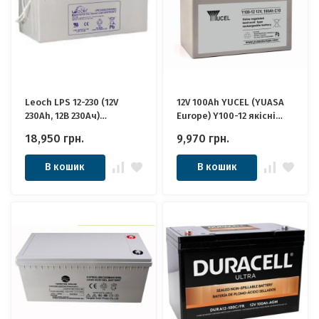
Leoch LPS 12-230 (12V
12V 100Ah YUCEL (YUASA
230Ah, 12В 230Ач)
Europe) Y100-12 якісні
Акумулятор Леоч
ідеально для Котла,
18,950
грн.
9,970
грн.
Інвертора, ДБЖ, ДБЖ,
Панелей Сонячних
В кошик
В кошик