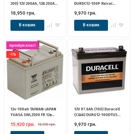
200) 12V 200Ah, 12В 200Ач
DURDC12-100P Якісні
АКБ
ідеально для Котла,
18,950
грн.
9,970
грн.
Інвертора, ДБЖ, Панелей
Сонячних
В кошик
В кошик
преміум клас!
-1%
12v-100ah TAIWAN-JAPAN
12V 97.6Ah (100) Duracell
YUASA SWL2500 FR 12в
(США) DURG12-100DTUS
100ач Якісні ідеально
Тягові, Якісні ідеально
15,920
грн.
9,970
грн.
16,100
грн.
для Котла, Інвертора,
для Котла, ДБЖ,
ДБЖ, ДБЖ, Панелей
Інвертора, панелей