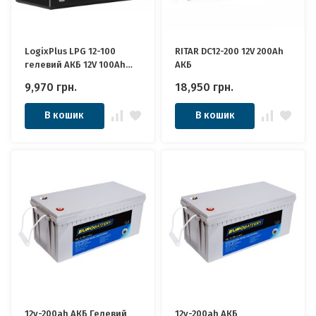
LogixPlus LPG 12-100
RITAR DC12-200 12V 200Ah
гелевий АКБ 12V 100Ah
АКБ
Якісні ідеально для
9,970
грн.
18,950
грн.
Котла, Інвертора, ДБЖ,
ДБЖ, Панелей Сонячних
В кошик
В кошик
12v-200ah АКБ Гелевий
12v-200ah АКБ