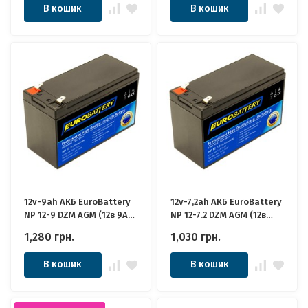
В кошик
В кошик
12v-9ah АКБ EuroBattery
12v-7,2ah АКБ EuroBattery
NP 12-9 DZM AGM (12в 9Ач)
NP 12-7.2 DZM AGM (12в
Якісні для ДБЖ
7,2Ач) Якісні для ДБЖ
1,280
грн.
1,030
грн.
В кошик
В кошик