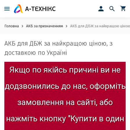
Головна
АКБ за призначенням
АКБ для ДБЖ за найкращою ціною,
АКБ для ДБЖ за найкращою ціною, з
доставкою по Україні
Якщо
по
якійсь
причині
ви
не
додзвонились
до
нас,
оформіть
замовлення
на
сайті,
або
нажміть
кнопку
"Купити
в
один