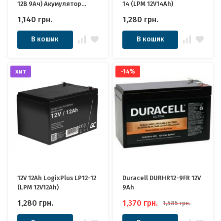
12В 9Ач) Акумулятор
14 (LPM 12V14Ah)
Леоч
1,140
грн.
1,280
грн.
В кошик
В кошик
хит
-14%
12V 12Ah LogixPlus LP12-12
Duracell DURHR12-9FR 12V
(LPM 12V12Ah)
9Ah
1,280
грн.
1,370
грн.
1,585
грн.