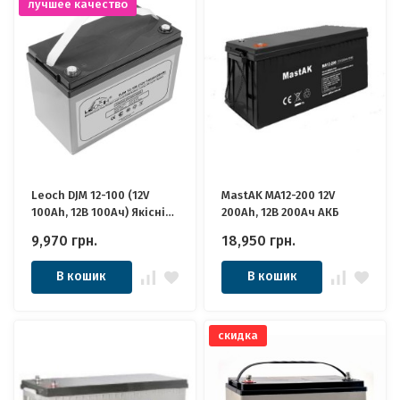
лучшее качество
Leoch DJM 12-100 (12V
MastAK MA12-200 12V
100Ah, 12В 100Ач) Якісні
200Ah, 12В 200Ач АКБ
ідеально для Котла,
9,970
грн.
18,950
грн.
Інвертора, ДБЖ, Панелей
Сонячних
В кошик
В кошик
скидка