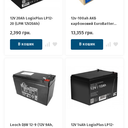
12V 20Ah LogixPlus LP12-
12v-100ah АКБ
20 (LPM 12V20Ah)
карбоновий EuroBattery
JPC12-100 DZM (12в 100Аг)
2,390
грн.
13,355
грн.
Якісні ідеально для
Котла, Інвертора, ДБЖ,
В кошик
В кошик
Панелей Сонячних
Leoch DJW 12-9 (12V 9Ah,
12V 14Ah LogixPlus LP12-