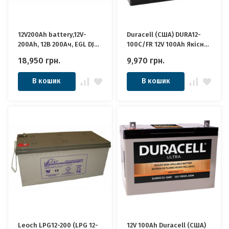
12V200Ah battery,12V-
Duracell (США) DURA12-
200Ah, 12В 200Ач, EGL DJM
100C/FR 12V 100Ah Якісні
GEL АКБ
ідеально для Котла,
18,950
грн.
9,970
грн.
Інвертора, ДБЖ, Панелей
Сонячних
В кошик
В кошик
Leoch LPG12-200 (LPG 12-
12V 100Ah Duracell (США)