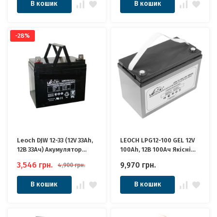
В кошик
В кошик
Сонячних
сонячних
-28%
Leoch DJW 12-33 (12V 33Ah,
LEOCH LPG12-100 GEL 12V
12В 33Ач) Акумулятор
100Ah, 12В 100Ач Якісні
Леоч
ідеально для Котла,
3,546
грн.
9,970
грн.
4,900
грн.
Інвертора, ДБЖ, Панелей
Сонячних
В кошик
В кошик