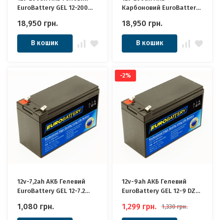
EuroBattery GEL 12-200
Карбоновий EuroBattery
DZM (12в 200Аг) Якісні
JPC 12-200 DZM (12в 200Ач)
18,950
грн.
18,950
грн.
ідеально для Котла,
Якісні ідеально для
Інвертора, ДБЖ, Панелей
Котла, Інвертора, ДБЖ,
В кошик
В кошик
Сонячних
Панелей Сонячних
-2%
12v-7,2ah АКБ Гелевий
12v-9ah АКБ Гелевий
EuroBattery GEL 12-7.2
EuroBattery GEL 12-9 DZM
DZM (12в 7,2Аг) Якісні для
(12в 9Аг) Якісні для ДБЖ
1,080
грн.
1,299
грн.
1,330
грн.
ДБЖ