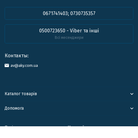
0671741403; 0730735357
0500723650 - Viber та інші
Всі месенджери
Контакты:
av@aky.com.ua
Каталог товарів
Допомога
Політика персональних данних
Мапа сайту