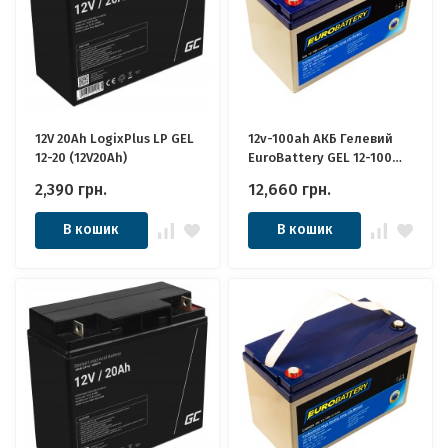
12V 20Ah LogixPlus LP GEL
12v-100ah АКБ Гелевий
12-20 (12V20Ah)
EuroBattery GEL 12-100
DZM (12в 100Аг) Якісні
2,390
грн.
12,660
грн.
ідеально для Котла,
Інвертора, ДБЖ, Панелей
В кошик
В кошик
Сонячних