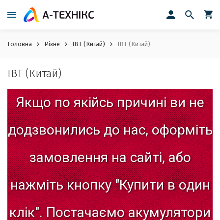
Головна
Різне
IBT (Китай)
IBT (Китай)
IBT (Китай)
Якщо
по
якійсь
причині
ви
не
додзвонились
до
нас,
оформіть
замовлення
на
сайті,
або
нажміть
кнопку
"Купити
в
один
клік".
Постачаємо
акумулятори