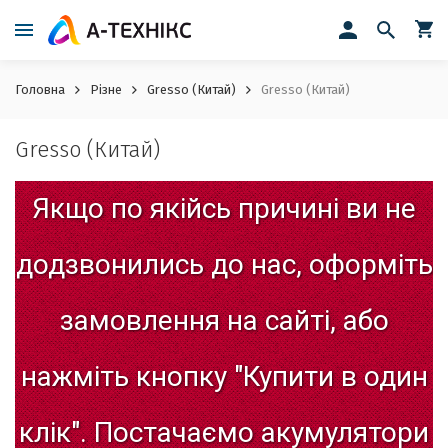
Головна
Різне
Gresso (Китай)
Gresso (Китай)
Gresso (Китай)
Якщо
по
якійсь
причині
ви
не
додзвонились
до
нас,
оформіть
замовлення
на
сайті,
або
нажміть
кнопку
"Купити
в
один
клік".
Постачаємо
акумулятори