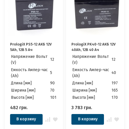
PrologiX PS5-12 АКБ 12V
PrologiX PK40-12 АКБ 12V
5Ah, 12В 5 Ач
40Ah, 12В 40 Ач
Напряжение Вольт
Напряжение Вольт
12
12
(V)
(V)
Емкость Ампер-час
Емкость Ампер-час
5
40
(Ah)
(Ah)
Длина [мм]
90
Длина [мм]
197
Ширина [мм]
70
Ширина [мм]
165
Высота [мм]
101
Высота [мм]
170
482
грн.
3 783
грн.
В корзину
В корзину