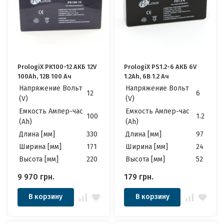
PrologiX PK100-12 АКБ 12V
PrologiX PS1.2-6 АКБ 6V
100Ah, 12В 100 Ач
1.2Ah, 6В 1.2 Ач
Напряжение Вольт
Напряжение Вольт
12
6
(V)
(V)
Емкость Ампер-час
Емкость Ампер-час
100
1.2
(Ah)
(Ah)
Длина [мм]
330
Длина [мм]
97
Ширина [мм]
171
Ширина [мм]
24
Высота [мм]
220
Высота [мм]
52
9 970
грн.
179
грн.
В корзину
В корзину