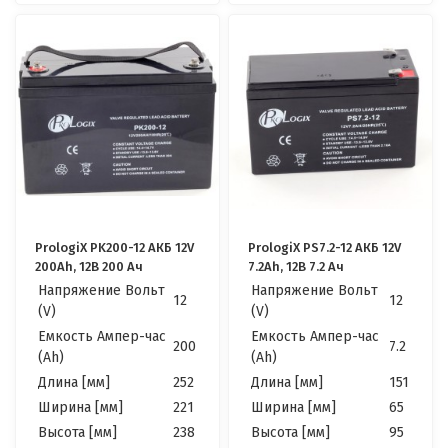
PrologiX PK200-12 АКБ 12V
PrologiX PS7.2-12 АКБ 12V
200Ah, 12В 200 Ач
7.2Ah, 12В 7.2 Ач
Напряжение Вольт
Напряжение Вольт
12
12
(V)
(V)
Емкость Ампер-час
Емкость Ампер-час
200
7.2
(Ah)
(Ah)
Длина [мм]
252
Длина [мм]
151
Ширина [мм]
221
Ширина [мм]
65
Высота [мм]
238
Высота [мм]
95