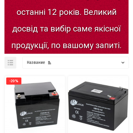
останні
12
років.
Великий
досвід
та
вибір
саме
якісної
продукції,
по
вашому
запиті.
Название
-20%