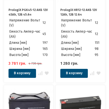
PrologiX PGK45-12 АКБ 12V
PrologiX HR12-12 АКБ 12V
45Ah, 12В 45 Ач
12Ah, 12В 12 Ач
Напряжение Вольт
Напряжение Вольт
12
12
(V)
(V)
Емкость Ампер-час
Емкость Ампер-час
45
12
(Ah)
(Ah)
Длина [мм]
197
Длина [мм]
151
Ширина [мм]
165
Ширина [мм]
98
Высота [мм]
170
Высота [мм]
95
3 781
грн.
1 280
грн.
4 730
грн.
В корзину
В корзину