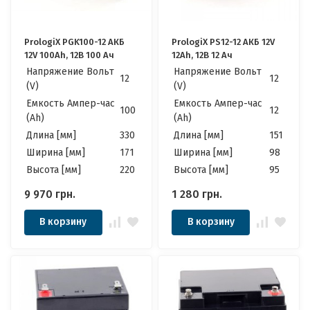
PrologiX PGK100-12 АКБ
PrologiX PS12-12 АКБ 12V
12V 100Ah, 12В 100 Ач
12Ah, 12В 12 Ач
Напряжение Вольт
Напряжение Вольт
12
12
(V)
(V)
Емкость Ампер-час
Емкость Ампер-час
100
12
(Ah)
(Ah)
Длина [мм]
330
Длина [мм]
151
Ширина [мм]
171
Ширина [мм]
98
Высота [мм]
220
Высота [мм]
95
9 970
грн.
1 280
грн.
В корзину
В корзину