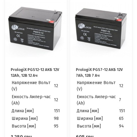
PrologiX PGS12-12 АКБ 12V
PrologiX PGS7-12 АКБ 12V
12Ah, 12В 12 Ач
7Ah, 12В 7 Ач
Напряжение Вольт
Напряжение Вольт
12
12
(V)
(V)
Емкость Ампер-час
Емкость Ампер-час
12
7
(Ah)
(Ah)
Длина [мм]
151
Длина [мм]
151
Ширина [мм]
98
Ширина [мм]
65
Высота [мм]
95
Высота [мм]
94
1 280
грн.
605
грн.