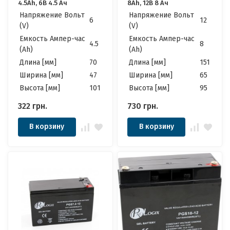
4.5Ah, 6В 4.5 Ач
8Ah, 12В 8 Ач
Напряжение Вольт
Напряжение Вольт
6
12
(V)
(V)
Емкость Ампер-час
Емкость Ампер-час
4.5
8
(Ah)
(Ah)
Длина [мм]
70
Длина [мм]
151
Ширина [мм]
47
Ширина [мм]
65
Высота [мм]
101
Высота [мм]
95
322
грн.
730
грн.
В корзину
В корзину