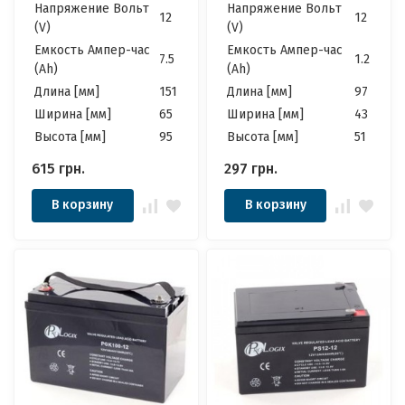
Напряжение Вольт
Напряжение Вольт
12
12
(V)
(V)
Емкость Ампер-час
Емкость Ампер-час
7.5
1.2
(Ah)
(Ah)
Длина [мм]
151
Длина [мм]
97
Ширина [мм]
65
Ширина [мм]
43
Высота [мм]
95
Высота [мм]
51
615
грн.
297
грн.
В корзину
В корзину