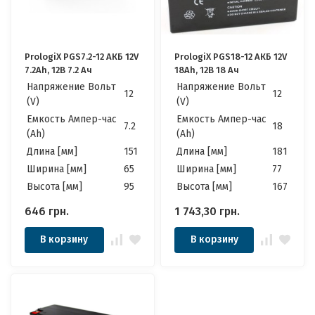
PrologiX PGS7.2-12 АКБ 12V
PrologiX PGS18-12 АКБ 12V
7.2Ah, 12В 7.2 Ач
18Ah, 12В 18 Ач
Напряжение Вольт
Напряжение Вольт
12
12
(V)
(V)
Емкость Ампер-час
Емкость Ампер-час
7.2
18
(Ah)
(Ah)
Длина [мм]
151
Длина [мм]
181
Ширина [мм]
65
Ширина [мм]
77
Высота [мм]
95
Высота [мм]
167
646
грн.
1 743,30
грн.
В корзину
В корзину