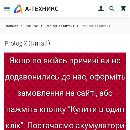
Главная
Разное
PrologiX (Китай)
PrologiX (Китай)
PrologiX (Китай)
Якщо
по
якійсь
причині
ви
не
додзвонились
до
нас,
оформіть
замовлення
на
сайті,
або
нажміть
кнопку
"Купити
в
один
клік".
Постачаємо
акумулятори