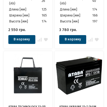
26
40
(Ah)
(Ah)
Длина [мм]
125
Длина [мм]
174
Ширина [мм]
165
Ширина [мм]
166
Высота [мм]
174
Высота [мм]
197
2 550
грн.
3 780
грн.
В корзину
В корзину
ATABA TECHNOLOGY 12-55
ATABA UKRAINE 12-7 (AGM