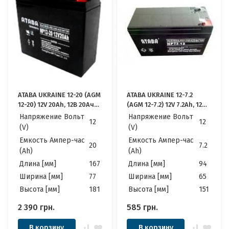
ATABA UKRAINE 12-20 (AGM
ATABA UKRAINE 12-7.2
12-20) 12V 20Ah, 12В 20Ач
(AGM 12-7.2) 12V 7.2Ah, 12В
АКБ
7.2Ач АКБ
Напряжение Вольт
Напряжение Вольт
12
12
(V)
(V)
Емкость Ампер-час
Емкость Ампер-час
20
7.2
(Ah)
(Ah)
Длина [мм]
167
Длина [мм]
94
Ширина [мм]
77
Ширина [мм]
65
Высота [мм]
181
Высота [мм]
151
2 390
грн.
585
грн.
В корзину
В корзину