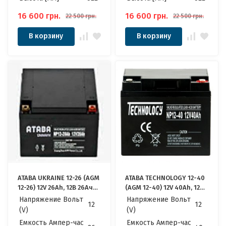
16 600
грн.
16 600
грн.
22 500
грн.
22 500
грн.
В корзину
В корзину
ATABA UKRAINE 12-26 (AGM
ATABA TECHNOLOGY 12-40
12-26) 12V 26Ah, 12В 26Ач
(AGM 12-40) 12V 40Ah, 12В
АКБ
40Ач АКБ
Напряжение Вольт
Напряжение Вольт
12
12
(V)
(V)
Емкость Ампер-час
Емкость Ампер-час