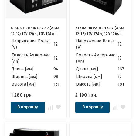
ATABA UKRAINE 12-12 (AGM
ATABA UKRAINE 12-17 (AGM
12-12) 12V 12Ah, 12В 12Ач
12-17) 12V 17Ah, 12В 17Ач
АКБ
АКБ
Напряжение Вольт
Напряжение Вольт
12
12
(V)
(V)
Емкость Ампер-час
Емкость Ампер-час
12
17
(Ah)
(Ah)
Длина [мм]
94
Длина [мм]
167
Ширина [мм]
98
Ширина [мм]
77
Высота [мм]
151
Высота [мм]
181
1 280
грн.
2 190
грн.
В корзину
В корзину