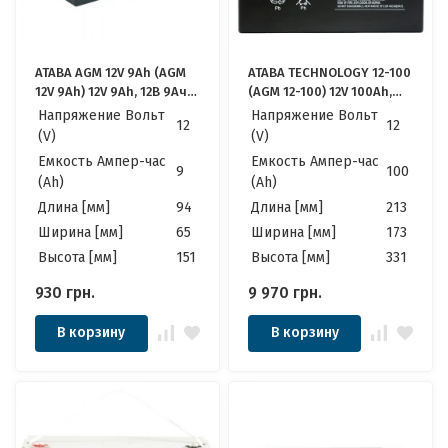
ATABA AGM 12V 9Ah (AGM
ATABA TECHNOLOGY 12-100
12V 9Ah) 12V 9Ah, 12В 9Ач
(AGM 12-100) 12V 100Ah,
АКБ
12В 100Ач АКБ
Напряжение Вольт
Напряжение Вольт
12
12
(V)
(V)
Емкость Ампер-час
Емкость Ампер-час
9
100
(Ah)
(Ah)
Длина [мм]
94
Длина [мм]
213
Ширина [мм]
65
Ширина [мм]
173
Высота [мм]
151
Высота [мм]
331
930
грн.
9 970
грн.
В корзину
В корзину