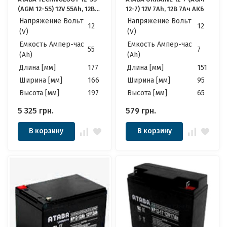
(AGM 12-55) 12V 55Ah, 12В
12-7) 12V 7Ah, 12В 7Ач АКБ
55Ач АКБ
Напряжение Вольт
Напряжение Вольт
12
12
(V)
(V)
Емкость Ампер-час
Емкость Ампер-час
55
7
(Ah)
(Ah)
Длина [мм]
177
Длина [мм]
151
Ширина [мм]
166
Ширина [мм]
95
Высота [мм]
197
Высота [мм]
65
5 325
грн.
579
грн.
В корзину
В корзину