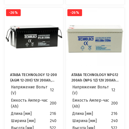
-26%
-26%
ATABA TECHNOLOGY 12-200
ATABA TECHNOLOGY NPG12
(AGM 12-200) 12V 200Ah,
200Ah (NPG 12) 12V 200Ah,
12В 200Ач АКБ
12В 200Ач АКБ
Напряжение Вольт
Напряжение Вольт
12
12
(V)
(V)
Емкость Ампер-час
Емкость Ампер-час
200
200
(Ah)
(Ah)
Длина [мм]
216
Длина [мм]
216
Ширина [мм]
240
Ширина [мм]
240
Высота [мм]
522
Высота [мм]
522