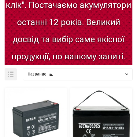
клік".
Постачаємо
акумулятори
останні
12
років.
Великий
досвід
та
вибір
саме
якісної
продукції,
по
вашому
запиті.
Название