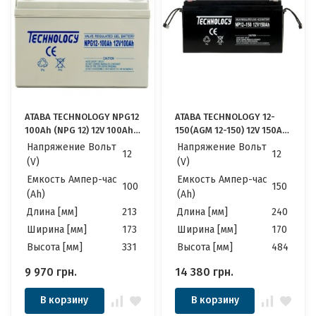
ATABA TECHNOLOGY NPG12
ATABA TECHNOLOGY 12-
100Ah (NPG 12) 12V 100Ah,
150(AGM 12-150) 12V 150Ah,
12В 100Ач АКБ
12В 150Ач АКБ
Напряжение Вольт
Напряжение Вольт
12
12
(V)
(V)
Емкость Ампер-час
Емкость Ампер-час
100
150
(Ah)
(Ah)
Длина [мм]
213
Длина [мм]
240
Ширина [мм]
173
Ширина [мм]
170
Высота [мм]
331
Высота [мм]
484
9 970
грн.
14 380
грн.
В корзину
В корзину