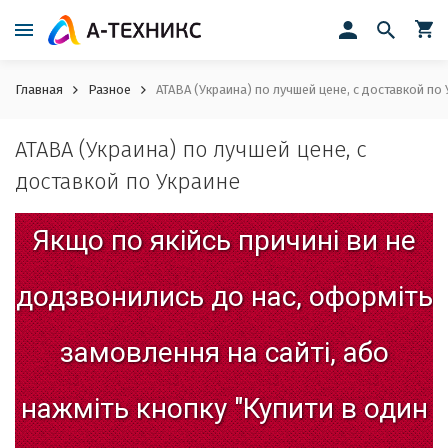
Главная
Разное
ATABA (Украина) по лучшей цене, с доставкой по
ATABA (Украина) по лучшей цене, с
доставкой по Украине
Якщо
по
якійсь
причині
ви
не
додзвонились
до
нас,
оформіть
замовлення
на
сайті,
або
нажміть
кнопку
"Купити
в
один