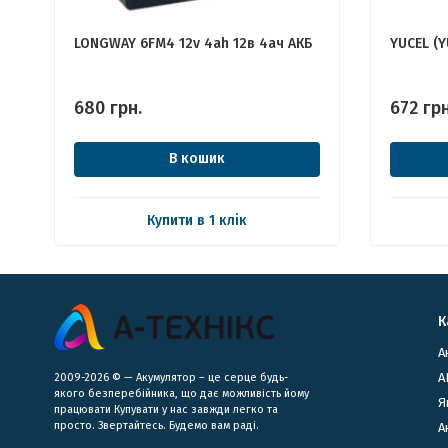
LONGWAY 6FM4 12v 4ah 12в 4ач АКБ
YUCEL (Y
680
грн.
672
грн
В кошик
Купити в 1 клік
К
А
А
2009-2026 © — Акумулятор – це серце будь-
якого безперебійника, що дає можливість йому
Я
працювати Купувати у нас завжди легко та
просто. Звертайтесь. Будемо вам раді.
​