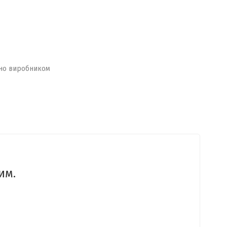
но виробником
им.