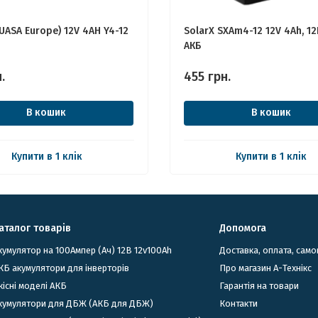
UASA Europe) 12V 4AH Y4-12
SolarX SXAm4-12 12V 4Ah, 12
АКБ
.
455
грн.
В кошик
В кошик
Купити в 1 клік
Купити в 1 клік
аталог товарів
Допомога
кумулятор на 100Ампер (Ач) 12В 12v100Ah
Доставка, оплата, само
КБ акумулятори для інверторів
Про магазин А-Технікс
кісні моделі АКБ
Гарантія на товари
Акумулятори для ДБЖ (АКБ для ДБЖ)
Контакти