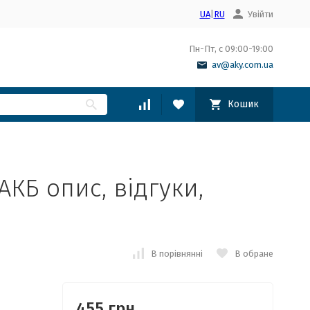
UA
|
RU
Увійти
Пн-Пт, с 09:00-19:00
av@aky.com.ua
Кошик
 АКБ опис, відгуки,
В порівнянні
В обране
455 грн.