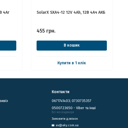
В 4Аг
SolarX SXA4-12 12V 4Ah, 12В 4Ач АКБ
455
грн.
В кошик
Купити в 1 клік
Контакти
вивіз
0671741403; 0730735357
0500723650 - Viber та інші
Всі месенджери
Замовити дзвінок
av@aky.com.ua