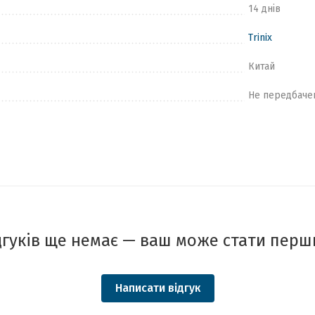
14 днів
Trinix
Китай
Не передбаче
дгуків ще немає — ваш може стати перш
Написати відгук