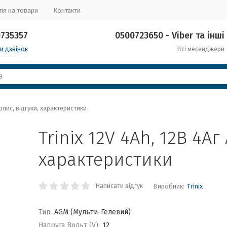
ія на товари
Контакти
0735357
0500723650 - Viber та інші
и дзвінок
Всі месенджери
 опис, відгуки, характеристики
Trinix 12V 4Аh, 12В 4Аг
характеристики
Написати відгук
Виробник:
Trinix
Тип:
AGM (Мульти-Гелевий)
Напруга Вольт (V):
12