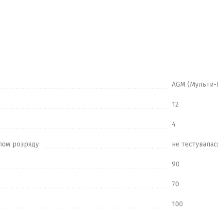
AGM (Мульти-
12
4
лом розряду
не тестувалас
90
70
100