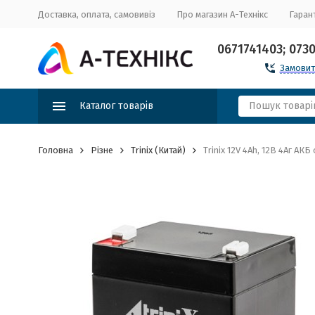
Доставка, оплата, самовивіз
Про магазин А-Технікс
Гарант
0671741403; 073
Замовит
Каталог товарів
Головна
Різне
Trinix (Китай)
Trinix 12V 4Аh, 12В 4Аг АКБ