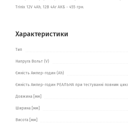
Trinix 12V 4Аh, 12В 4Аг АКБ - 455 грн.
Характеристики
Тип
Напруга Вольт (V)
Ємність Ампер-годин (Ah)
Ємність Ампер-годин РЕАЛЬНА при тестуванні повним цик
Довжина [мм]
Ширина [мм]
Висота [мм]