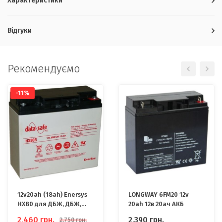
Характеристики
Відгуки
Рекомендуємо
-11%
12v20ah (18ah) Enersys
LONGWAY 6FM20 12v
HX80 для ДБЖ, ДБЖ,
20ah 12в 20ач АКБ
Бензогенератора
2,460
грн.
2,390
грн.
2,750
грн.