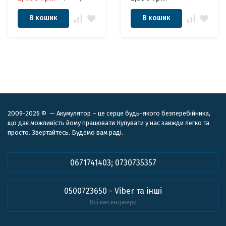
Генератора
Електростанції
В кошик
В кошик
2009-2026 © — Акумулятор – це серце будь-якого безперебійника,
що дає можливість йому працювати Купувати у нас завжди легко та
просто. Звертайтесь. Будемо вам раді.
0671741403; 0730735357
0500723650 - Viber та інші
Всі месенджери