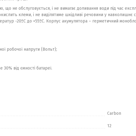
, що не обслуговується, і не вимагає доливання води під час експ
не окислить клеми, і не виділятиме шкідливі речовини у навколишнє
ератур -20ºС до +55ºС. Корпус акумулятора – герметичний монобло
ної робочої напруги (Вольт);
 30% від ємності батареї.
Carbon
12