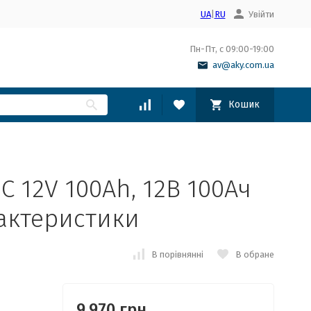
UA
|
RU
Увійти
Пн-Пт, с 09:00-19:00
av@aky.com.ua
Кошик
C 12V 100Ah, 12В 100Ач
рактеристики
В порівнянні
В обране
9,970 грн.