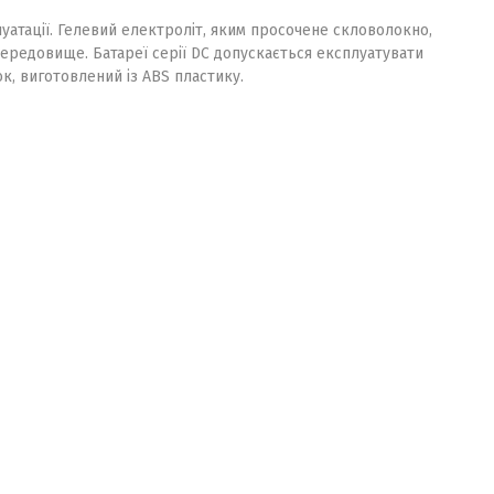
луатації. Гелевий електроліт, яким просочене скловолокно,
 середовище. Батареї серії DC допускається експлуатувати
к, виготовлений із ABS пластику.