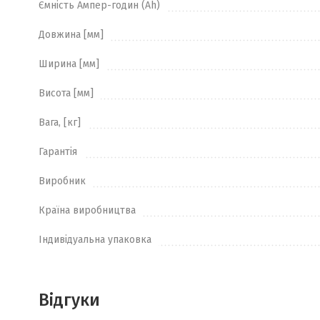
Ємність Ампер-годин (Ah)
Довжина [мм]
Ширина [мм]
Висота [мм]
Вага, [кг]
Гарантія
Виробник
Країна виробництва
Індивідуальна упаковка
Відгуки