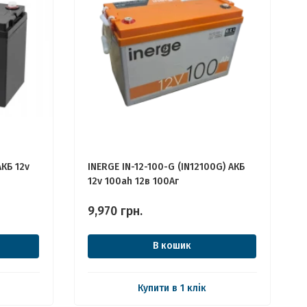
АКБ 12v
INERGE IN-12-100-G (IN12100G) АКБ
12v 100ah 12в 100Аг
9,970
грн.
В кошик
Купити в 1 клік