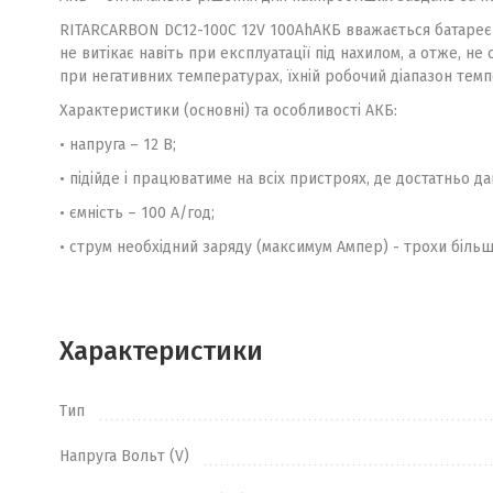
RITAR
CARBON DC12-100C 12V 100Ah
АКБ вважається батареєю
не витікає навіть при експлуатації під нахилом, а отже, 
при негативних температурах, їхній робочий діапазон темп
Характеристики (основні) та особливості АКБ:
• напруга – 12 В;
• підійде і працюватиме на всіх пристроях, де достатньо да
• ємність – 100 А/год;
• струм необхідний заряду (максимум Ампер) - трохи більше
Характеристики
Тип
Напруга Вольт (V)