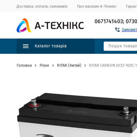
Доставка, оплата, самовивіз
Про магазин А-Технікс
Гарант
0671741403; 073
Замовит
Каталог товарів
Головна
Різне
RITAR (Китай)
RITAR CARBON DC12-100C 12