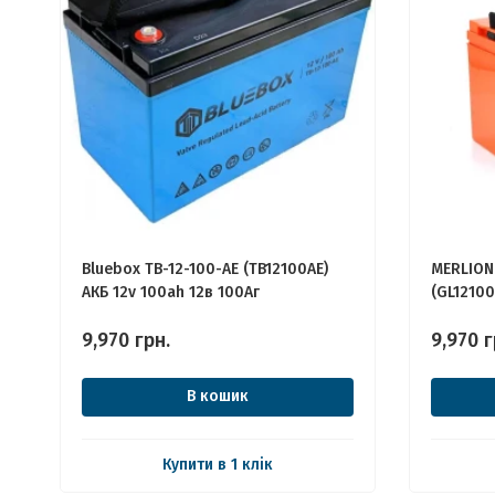
Bluebox TB-12-100-AE (TB12100AE)
MERLION
АКБ 12v 100ah 12в 100Аг
(GL12100
100Аг
9,970
грн.
9,970
г
В кошик
Купити в 1 клік