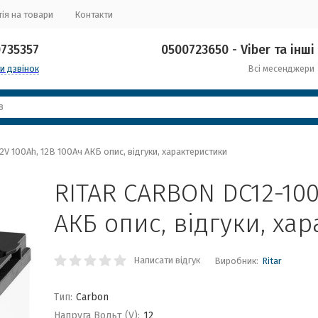
ія на товари
Контакти
0735357
0500723650 - Viber та інші
и дзвінок
Всі месенджери
V 100Ah, 12В 100Ач АКБ опис, відгуки, характеристики
RITAR CARBON DC12-100
АКБ опис, відгуки, ха
Написати відгук
Виробник:
Ritar
Тип:
Carbon
Напруга Вольт (V):
12