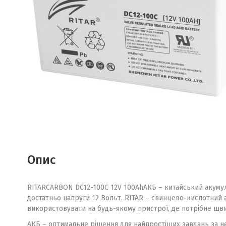
Опис
RITAR
CARBON DC12-100C 12V 100Ah
АКБ – китайський акуму
достатньо напруги 12 Вольт. RITAR – свинцево-кислотний
використовувати на будь-якому пристрої, де потрібне шви
АКБ – оптимальне рішення для найпростіших завдань за не