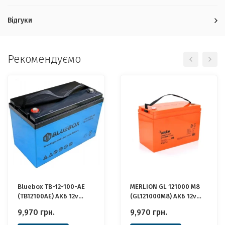
Відгуки
Рекомендуємо
Bluebox TB-12-100-AE
MERLION GL 121000 M8
(TB12100AE) АКБ 12v
(GL121000M8) АКБ 12v
100ah 12в 100Аг
100ah 12в 100Аг
9,970
грн.
9,970
грн.