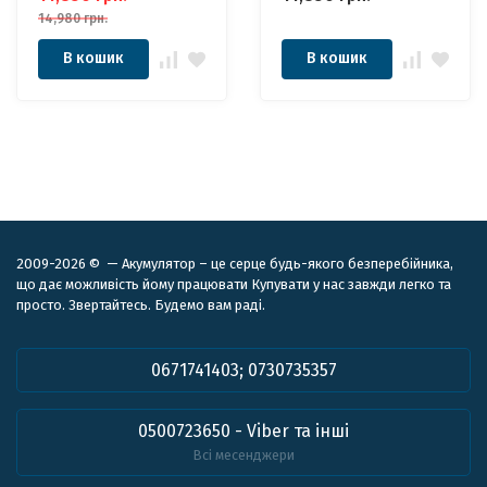
14,980
грн.
В кошик
В кошик
2009-2026 © — Акумулятор – це серце будь-якого безперебійника,
що дає можливість йому працювати Купувати у нас завжди легко та
просто. Звертайтесь. Будемо вам раді.
0671741403; 0730735357
0500723650 - Viber та інші
Всі месенджери