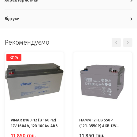
Характеристики
Відгуки
Рекомендуємо
-21%
VIMAR B160-12 (B 160-12)
FIAMM 12 FLB 550P
12V 160Ah, 12В 160Ач АКБ
(12FLB550P) АКБ 12V
160Ah, 12В 160 Ач
11,850
грн.
11,850
грн.