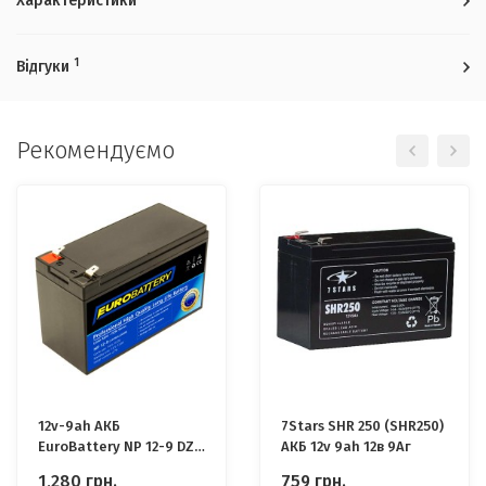
Характеристики
1
Відгуки
Рекомендуємо
12v-9ah АКБ
7Stars SHR 250 (SHR250)
EuroBattery NP 12-9 DZM
АКБ 12v 9ah 12в 9Аг
AGM (12в 9Ач) Якісні для
1,280
грн.
759
грн.