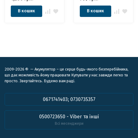
ДБЖ
В кошик
В кошик
2009-2026 © — Акумулятор – це серце будь-якого безперебійника,
що дає можливість йому працювати Купувати у нас завжди легко та
просто. Звертайтесь. Будемо вам раді.
0671741403; 0730735357
0500723650 - Viber та інші
Всі месенджери