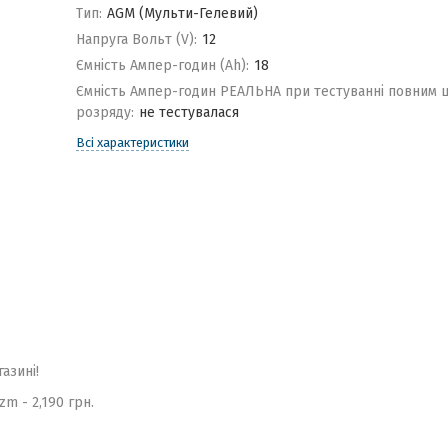
Тип:
AGM (Мульти-Гелевий)
Напруга Вольт (V):
12
Ємність Ампер-годин (Ah):
18
Ємність Ампер-годин РЕАЛЬНА при тестуванні повним 
розряду:
не тестувалася
Всі характеристики
газині!
m - 2,190 грн.