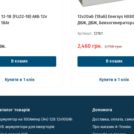
 12-18 (FLL12-18) АКБ 12v
12v20ah (18ah) Enersys HX8
 18Аг
ДБЖ, ДБЖ, Бензогенератор
Генератора Електростанції
Артикул:
12181
рн.
2,460
грн.
2,750
грн.
В кошик
В кошик
Купити в 1 клік
Купити в 1 клік
аталог товарів
Допомога
кумулятор на 100Ампер (Ач) 12В 12v100Ah
Доставка, оплата, само
КБ акумулятори для інверторів
Про магазин А-Технікс