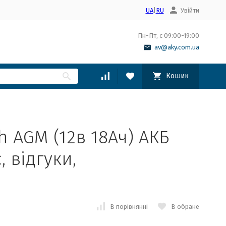
UA
|
RU
Увійти
Пн-Пт, с 09:00-19:00
av@aky.com.ua
Кошик
h AGM (12в 18Ач) АКБ
, відгуки,
В порівнянні
В обране