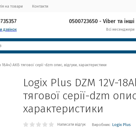
ія на товари
Контакти
0735357
0500723650 - Viber та інші
и дзвінок
Всі месенджери
 18Ач) АКБ тягової серії-dzm опис, відгуки, характеристики
Logix Plus DZM 12V-18A
тягової серії-dzm опис
характеристики
Написати відгук
Виробник:
Logix Plus