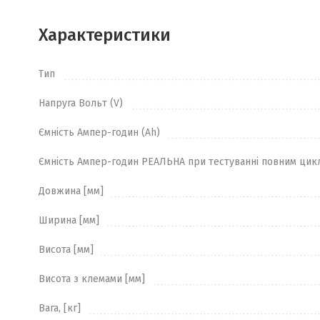
Характеристики
Тип
Напруга Вольт (V)
Ємність Ампер-годин (Ah)
Ємність Ампер-годин РЕАЛЬНА при тестуванні повним цик
Довжина [мм]
Ширина [мм]
Висота [мм]
Висота з клемами [мм]
Вага, [кг]