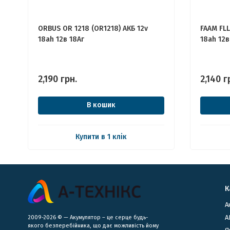
ORBUS OR 1218 (OR1218) АКБ 12v
FAAM FLL
18ah 12в 18Аг
18ah 12в
2,190
грн.
2,140
г
В кошик
Купити в 1 клік
К
А
А
2009-2026 © — Акумулятор – це серце будь-
якого безперебійника, що дає можливість йому