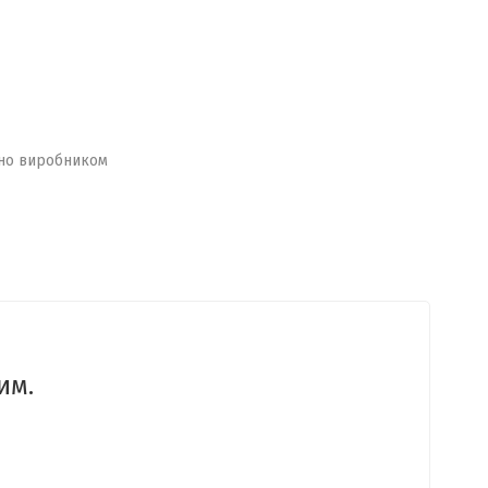
но виробником
им.