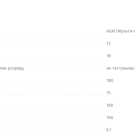
AGM (Мульти-
12
18
лом розряду
не тестувалас
180
75
166
166
5.1