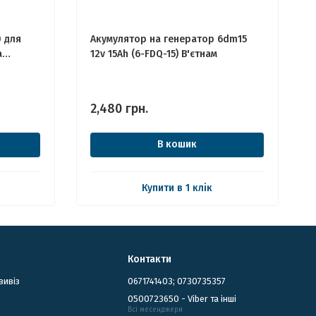
0 для
Акумулятор на генератор 6dm15
а
12v 15Ah (6-FDQ-15) В'єтнам
2,480
грн.
В кошик
Купити в 1 клік
Контакти
вивіз
0671741403; 0730735357
0500723650 - Viber та інші
Всі месенджери