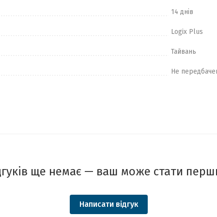
14 днів
Logix Plus
Тайвань
Не передбаче
дгуків ще немає — ваш може стати перш
Написати відгук