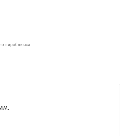
но виробником
им.