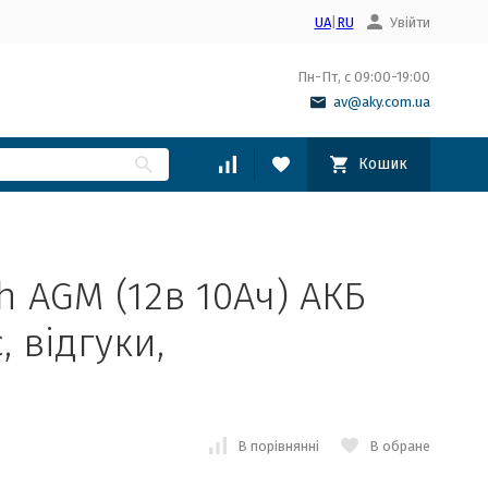
UA
|
RU
Увійти
Пн-Пт, с 09:00-19:00
av@aky.com.ua
Кошик
h AGM (12в 10Ач) АКБ
, відгуки,
В порівнянні
В обране