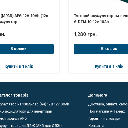
(JAPAN) AFG 12V-10Ah (12в
Тяговий акумулятор на вел
кумулятор
6-DZM-10 12v 10Аh
рн.
1,280
грн.
В кошик
В кошик
Купити в 1 клік
Купити в 1 клік
аталог товарів
Допомога
кумулятор на 100Ампер (Ач) 12В 12v100Ah
Доставка, оплата, само
КБ акумулятори для інверторів
Про магазин А-Технікс
кісні моделі АКБ
Гарантія на товари
Акумулятори для ДБЖ (АКБ для ДБЖ)
Контакти