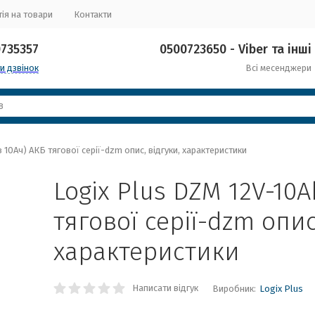
ія на товари
Контакти
0735357
0500723650 - Viber та інші
и дзвінок
Всі месенджери
 10Ач) АКБ тягової серії-dzm опис, відгуки, характеристики
Logix Plus DZM 12V-10A
тягової серії-dzm опис
характеристики
Написати відгук
Виробник:
Logix Plus