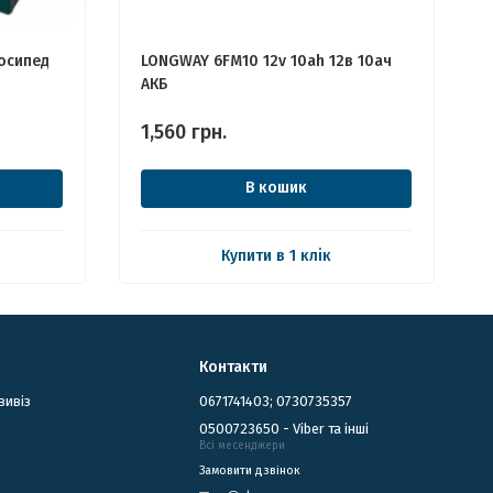
осипед
LONGWAY 6FM10 12v 10ah 12в 10ач
АКБ
1,560
грн.
В кошик
Купити в 1 клік
Контакти
вивіз
0671741403; 0730735357
0500723650 - Viber та інші
Всі месенджери
Замовити дзвінок