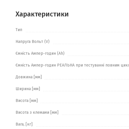
Характеристики
Тип
Напруга Вольт (V)
Ємність Ампер-годин (Ah)
Ємність Ампер-годин РЕАЛЬНА при тестуванні повним цик
Довжина [мм]
Ширина [мм]
Висота [мм]
Висота з клемами [мм]
Вага, [кг]