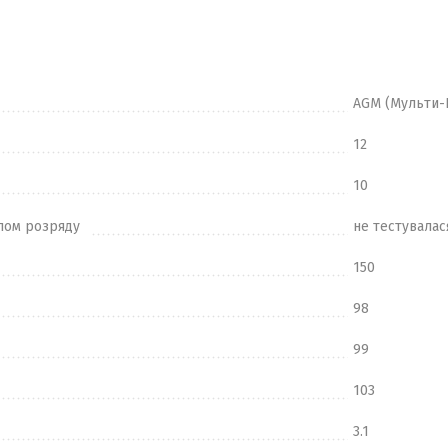
AGM (Мульти-
12
10
лом розряду
не тестувалас
150
98
99
103
3.1