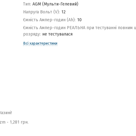
Тип:
AGM (Мульти-Гелевий)
Напруга Вольт (V):
12
Ємність Ампер-годин (Ah):
10
Ємність Ампер-годин РЕАЛЬНА при тестуванні повним 
розряду:
не тестувалася
Всі характеристики
газині!
m - 1,281 грн.