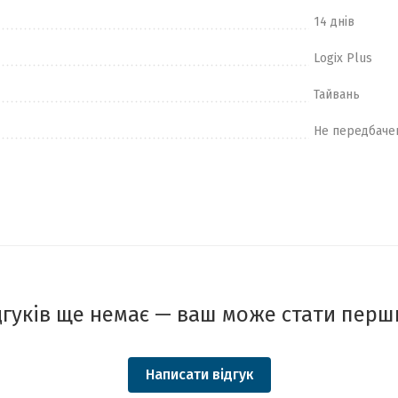
14 днів
Logix Plus
Тайвань
Не передбаче
дгуків ще немає — ваш може стати перш
Написати відгук