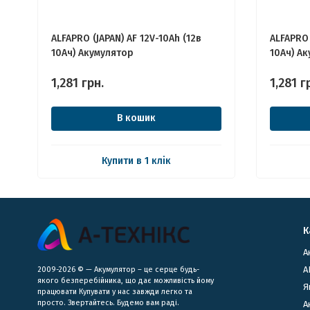
ALFAPRO (JAPAN) AF 12V-10Ah (12в
ALFAPRO 
10Ач) Акумулятор
10Ач) А
1,281
грн.
1,281
г
В кошик
Купити в 1 клік
К
А
А
2009-2026 © — Акумулятор – це серце будь-
якого безперебійника, що дає можливість йому
Я
працювати Купувати у нас завжди легко та
просто. Звертайтесь. Будемо вам раді.
​