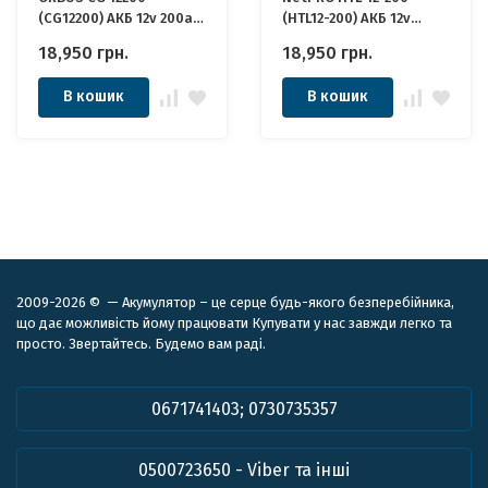
(CG12200) АКБ 12v 200ah
(HTL12-200) АКБ 12v
12в 200Аг
200ah 12в 200Аг
18,950
грн.
18,950
грн.
В кошик
В кошик
2009-2026 © — Акумулятор – це серце будь-якого безперебійника,
що дає можливість йому працювати Купувати у нас завжди легко та
просто. Звертайтесь. Будемо вам раді.
0671741403; 0730735357
0500723650 - Viber та інші