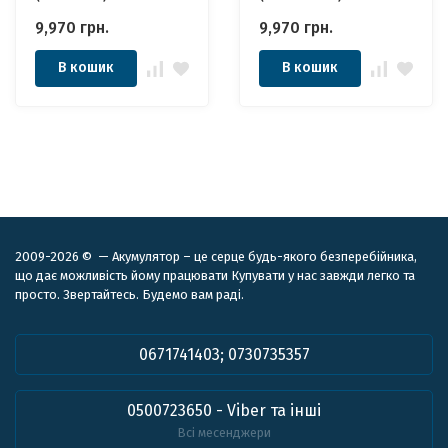
100ah 12в 100Аг
100ah 12в 100Аг
9,970
грн.
9,970
грн.
В кошик
В кошик
2009-2026 © — Акумулятор – це серце будь-якого безперебійника,
що дає можливість йому працювати Купувати у нас завжди легко та
просто. Звертайтесь. Будемо вам раді.
0671741403; 0730735357
0500723650 - Viber та інші
Всі месенджери