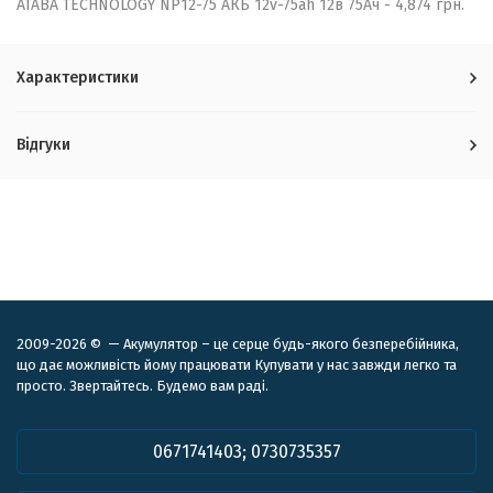
ATABA TECHNOLOGY NP12-75 АКБ 12v-75ah 12в 75Ач - 4,874 грн.
Характеристики
Відгуки
2009-2026 © — Акумулятор – це серце будь-якого безперебійника,
що дає можливість йому працювати Купувати у нас завжди легко та
просто. Звертайтесь. Будемо вам раді.
0671741403; 0730735357