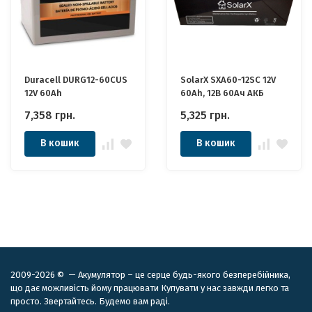
Duracell DURG12-60CUS
SolarX SXA60-12SC 12V
12V 60Ah
60Ah, 12В 60Ач АКБ
7,358
грн.
5,325
грн.
В кошик
В кошик
2009-2026 © — Акумулятор – це серце будь-якого безперебійника,
що дає можливість йому працювати Купувати у нас завжди легко та
просто. Звертайтесь. Будемо вам раді.