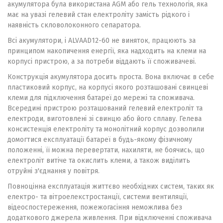
акумулятора була використана AGM або гель технологія, яка
має на увазі гелевий стан електроліту замість рідкого і
наявність скловолоконного сепаратора.
Всі акумулятори, і ALVA
AD12-60 не виняток, працюють за
принципом накопичення енергії, яка надходить на клеми на
корпусі пристрою, а за потреби віддають її споживачеві.
Конструкція акумулятора досить проста. Вона включає в себе
пластиковий корпус, на корпусі якого розташовані свинцеві
клеми для підключення батареї до мережі та споживача.
Всередині пристрою розташований гелевий електроліт та
електроди, виготовлені зі свинцю або його сплаву. Гелева
консистенція електроліту та монолітний корпус дозволили
домогтися експлуатації батареї в будь-якому фізичному
положенні, її можна перевертати, нахиляти, не боячись, що
електроліт витіче та окислить клеми, а також виділить
отруйні з'єднання у повітря.
Повноцінна експлуатація життєво необхідних систем, таких як
електро- та вітроелекстростанції, системи вентиляції,
відеоспостереження, пожежогасіння неможлива без
додаткового джерела живлення. При відключенні споживача