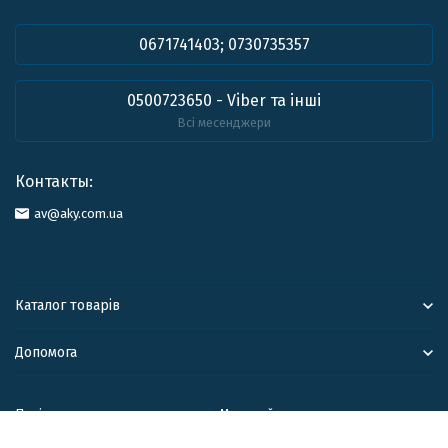
0671741403; 0730735357
0500723650 - Viber та інші
Всі месенджери
Контакты:
av@aky.com.ua
Каталог товарів
Допомога
Політика персональних данних
Мапа сайту