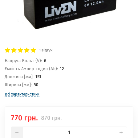
1 відгук
Напруга Вольт (V):
6
Ємність Ампер-годин (Ah):
12
Довжина [мм]:
151
Ширина [мм]:
50
Всі характеристики
770 грн.
870 грн.