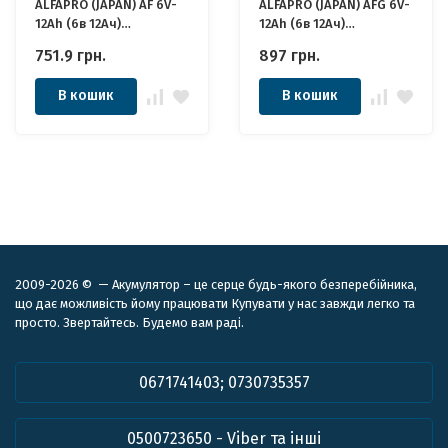
ALFAPRO (JAPAN) AF 6V-
ALFAPRO (JAPAN) AFG 6V-
12Ah (6в 12Ач)
12Ah (6в 12Ач)
Акумулятор
Акумулятор
751.9
грн.
897
грн.
В кошик
В кошик
2009-2026 © — Акумулятор – це серце будь-якого безперебійника,
що дає можливість йому працювати Купувати у нас завжди легко та
просто. Звертайтесь. Будемо вам раді.
0671741403; 0730735357
0500723650 - Viber та інші