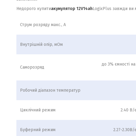
Недорого купити
акумулятор 12V14ah
LogixPlus завжди ви 
Струм розряду макс., А
Внутрішній опір, мОм
до 3% ємності на
Саморозряд
Робочий діапазон температур
Циклічний режим
2.40 В/
Буферний режим
2.27-2.30В/