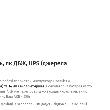
нь, як ДБЖ, UPS (джерела
та робочі параметри. Акумулятори повністю
ьт) та 14 Ah (Ампер-година)
. Акумуляторна батарея часто
ій. АКБ має гарні розрядно-зарядні характеристики,
. Вага АКБ - 250г.
ахівці із задоволенням дадуть відповідь на всі ваші