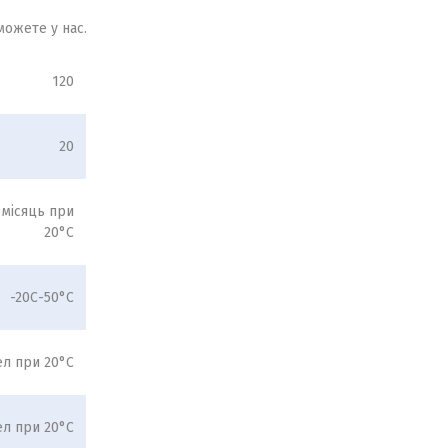
можете у нас.
120
20
 місяць при
20°С
-20С-50°С
ел при 20°С
ел при 20°С