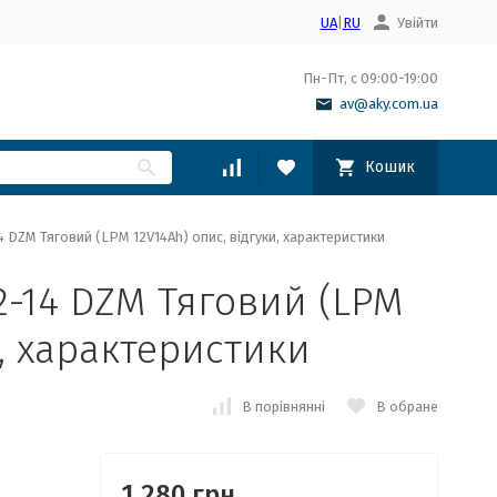
UA
|
RU
Увійти
Пн-Пт, с 09:00-19:00
av@aky.com.ua
Кошик
4 DZM Тяговий (LPM 12V14Ah) опис, відгуки, характеристики
12-14 DZM Тяговий (LPM
и, характеристики
В порівнянні
В обране
1,280 грн.