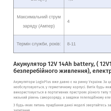
Максимальний струм
4
заряду (Ампер)
Термін служби, років:
8-11
Акумулятор 12V 14Ah battery, ( 12V
безперебійного живлення), електро
Акумулятори LogixPlus вже давно є на ринку України. За 
необслуговуються, у герметичному корпусі. Витік будь-яких
використовується в портативних пристроях різного типу т
низький рівень саморозряду, а завдяки гелеподібному еле
З будь-яких питань придбання даної моделі звертайтесь за
запитання.