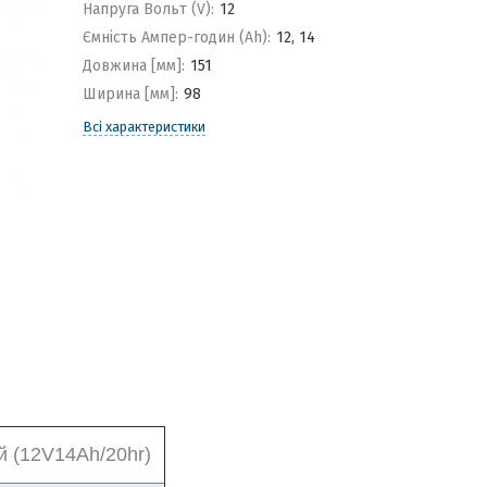
Напруга Вольт (V):
12
Ємність Ампер-годин (Ah):
12, 14
Довжина [мм]:
151
Ширина [мм]:
98
Всі характеристики
 (12V14Ah/20hr)