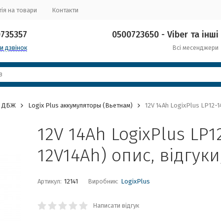
ія на товари
Контакти
0735357
0500723650 - Viber та інші
и дзвінок
Всі месенджери
я ДБЖ
Logix Plus аккумуляторы (Вьетнам)
12V 14Ah LogixPlus LP12-1
12V 14Ah LogixPlus LP
12V14Ah) опис, відгук
Артикул:
12141
Виробник:
LogixPlus
Написати відгук