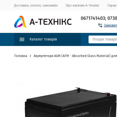
Доставка, оплата, самовивіз
Про магазин А-Технікс
Гарант
0671741403; 073
Замовит
Каталог товарів
Головна
Акумулятори AGM (АГМ - Absorbed Glass Material) дл