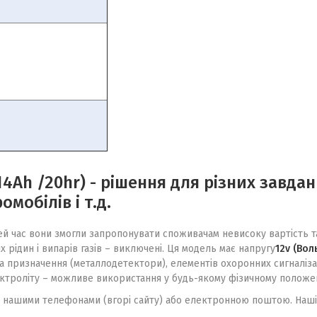
14Ah /20hr
) - рішення для різних завда
мобілів і т.д.
цей час вони змогли запропонувати споживачам невисоку вартість 
 рідин і випарів газів – виключені. Ця модель має напругу
12v (Вол
а призначення (металлодетектори), елементів охоронних сигналізац
ктроліту – можливе використання у будь-якому фізичному положенні
 нашими телефонами (вгорі сайту) або електронною поштою. Наші ф