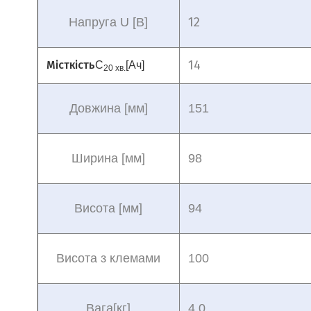
12
Напруга U [В]
14
Місткість
C
[Aч]
20 хв.
Довжина [мм]
151
Ширина [мм]
98
Висота [мм]
94
Висота з клемами
100
Вага
[кг]
4,0