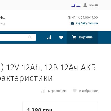
UA
|
RU
Войти
е..
Пн-Пт, с 09:00-19:00
av@aky.com.ua
еры
Корзина
) 12V 12Ah, 12В 12Ач АКБ
рактеристики
К сравнению
В избранное
1 280 грн.