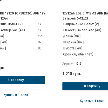
B 12120 (ORB12120) АКБ 12v
12v12ah EGL DJM12-12 АКБ (Б
 12Ач
Батарей 6-12x2)
ние Вольт (V)
12
Напряжение Вольт (V)
 Ампер-час (Ah)
12
Емкость Ампер-час (Ah)
мм]
151
Длина [мм]
[мм]
97
Ширина [мм]
[мм]
95
Высота [мм]
Cрок службы (лет)
Артикул:
12121
рн.
1 210
грн.
В корзину
В корзину
Купить в 1 клик
Купить в 1 клик