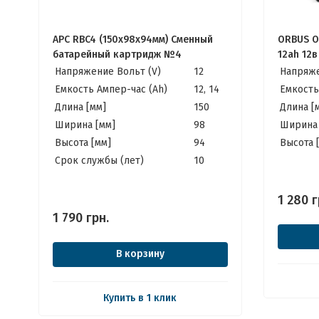
APC RBC4 (150x98x94мм) Сменный
ORBUS OR
батарейный картридж №4
12ah 12в
Напряжение Вольт (V)
12
Напряже
Емкость Ампер-час (Ah)
12, 14
Емкость
Длина [мм]
150
Длина [
Ширина [мм]
98
Ширина 
Высота [мм]
94
Высота 
Cрок службы (лет)
10
1 280
г
1 790
грн.
В корзину
Купить в 1 клик