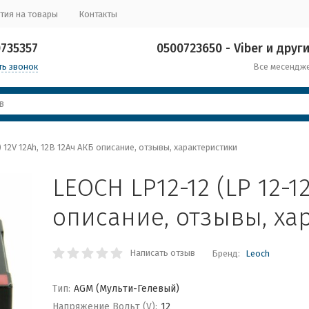
тия на товары
Контакты
0735357
0500723650 - Viber и други
ть звонок
Все месендж
) 12V 12Ah, 12В 12Ач АКБ описание, отзывы, характеристики
LEOCH LP12-12 (LP 12-12
описание, отзывы, ха
Написать отзыв
Бренд:
Leoch
Тип:
AGM (Мульти-Гелевый)
Напряжение Вольт (V):
12