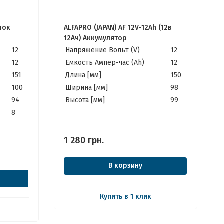
лок
ALFAPRO (JAPAN) AF 12V-12Ah (12в
12Ач) Аккумулятор
12
Напряжение Вольт (V)
12
12
Емкость Ампер-час (Ah)
12
151
Длина [мм]
150
100
Ширина [мм]
98
94
Высота [мм]
99
8
1 280
грн.
В корзину
Купить в 1 клик