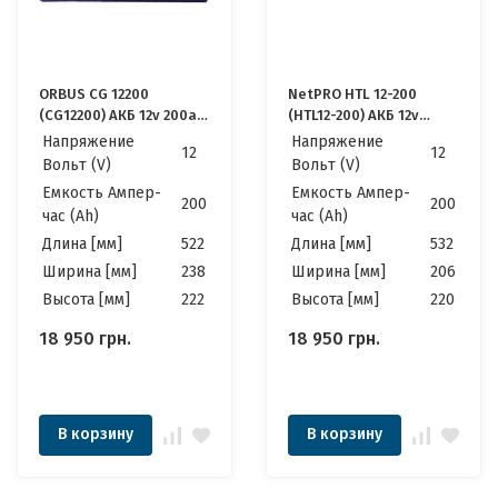
ORBUS CG 12200
NetPRO HTL 12-200
(CG12200) АКБ 12v 200ah
(HTL12-200) АКБ 12v
12в 200Ач
200ah 12в 200Ач
Напряжение
Напряжение
12
12
Вольт (V)
Вольт (V)
Емкость Ампер-
Емкость Ампер-
200
200
час (Ah)
час (Ah)
Длина [мм]
522
Длина [мм]
532
Ширина [мм]
238
Ширина [мм]
206
Высота [мм]
222
Высота [мм]
220
18 950
грн.
18 950
грн.
В корзину
В корзину