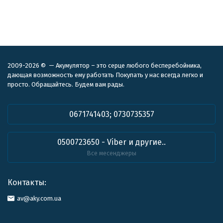
2009-2026 © — Акумулятор – это серце любого бесперебойника,
дающая возможность ему работать Покупать у нас всегда легко и
просто. Обращайтесь. Будем вам рады.
0671741403; 0730735357
0500723650 - Viber и другие..
Все месенджеры
Контакты:
av@aky.com.ua