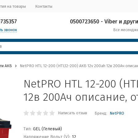
тия на товары
Контакты
0735357
0500723650 - Viber и други
ть звонок
Все месендж
ти АКБ
NetPRO HTL 12-200 (HTL12-200) АКБ 12v 200ah 12в 200Ач описан
NetPRO HTL 12-200 (HTL
12в 200Ач описание, 
Написать отзыв
Бренд:
NetPRO
Тип:
GEL (Гелевый)
Напряжение Вольт (V):
12