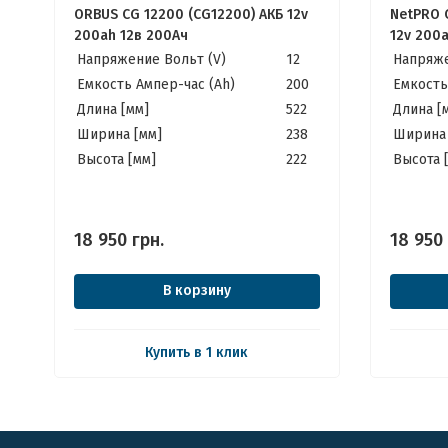
ORBUS CG 12200 (CG12200) АКБ 12v
NetPRO 
200ah 12в 200Ач
12v 200
Напряжение Вольт (V)
12
Напряже
Емкость Ампер-час (Ah)
200
Емкость
Длина [мм]
522
Длина [
Ширина [мм]
238
Ширина 
Высота [мм]
222
Высота 
18 950
грн.
18 950
В корзину
Купить в 1 клик