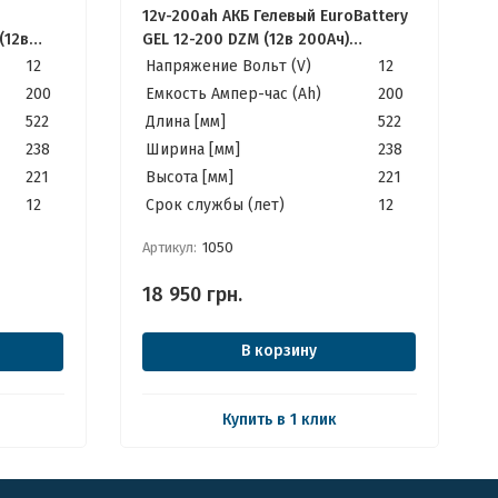
12v-200ah АКБ Гелевый EuroBattery
(12в
GEL 12-200 DZM (12в 200Ач)
льно для
Качественные идеально для Котла,
12
Напряжение Вольт (V)
12
елей
Инвертора, ИБП, Панелей
200
Емкость Ампер-час (Ah)
200
Солнечных
522
Длина [мм]
522
238
Ширина [мм]
238
221
Высота [мм]
221
12
Cрок службы (лет)
12
Артикул:
1050
18 950
грн.
В корзину
Купить в 1 клик