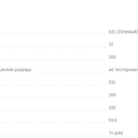
GEL (Гелевый)
12
200
циклом разряда
не тестирова
532
206
220
59.6
14 днів