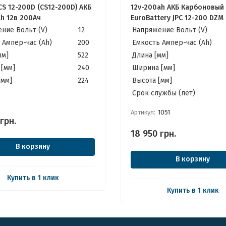
CS 12-200D (CS12-200D) АКБ
12v-200ah АКБ Карбоновый
ah 12в 200Ач
EuroBattery JPC 12-200 DZM 
200Ач) Качественные идеа
ние Вольт (V)
12
Напряжение Вольт (V)
Котла, Инвертора, ИБП, Пан
 Ампер-час (Ah)
200
Емкость Ампер-час (Ah)
Солнечных
мм]
522
Длина [мм]
[мм]
240
Ширина [мм]
[мм]
224
Высота [мм]
Cрок службы (лет)
Артикул:
1051
грн.
18 950
грн.
В корзину
В корзину
Купить в 1 клик
Купить в 1 клик