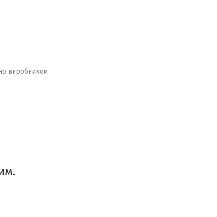
но виробником
им.