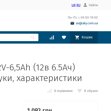
UA
|
RU
Увійти
Пн-Пт, с 09:00-19:00
av@aky.com.ua
Кошик
V-6,5Ah (12в 6.5Ач)
уки, характеристики
В порівнянні
В обране
1,092 грн.