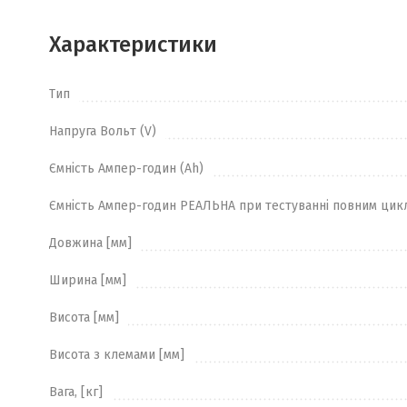
Характеристики
Тип
Напруга Вольт (V)
Ємність Ампер-годин (Ah)
Ємність Ампер-годин РЕАЛЬНА при тестуванні повним цик
Довжина [мм]
Ширина [мм]
Висота [мм]
Висота з клемами [мм]
Вага, [кг]