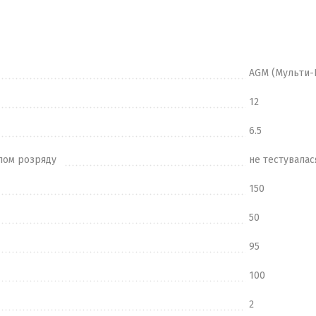
AGM (Мульти-
12
6.5
лом розряду
не тестувалас
150
50
95
100
2