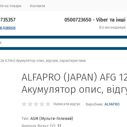
ія на товари
Контакти
0735357
0500723650 - Viber та інші
и дзвінок
Всі месенджери
2в 6.5Ач) Акумулятор опис, відгуки, характеристики
ALFAPRO (JAPAN) AFG 12
Акумулятор опис, відг
Написати відгук
Виробник:
ALFAPRO
Тип:
AGM (Мульти-Гелевий)
Напруга Вольт (V):
12