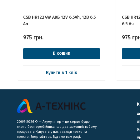
CSB HR1224W АКБ 12V 6.5Ah, 12В 6.5
CSB HR12
Ач
6.5 Ач
975
грн.
975
грн
В кошик
Купити в 1 клік
К
А
А
2009-2026 © — Акумулятор – це серце будь-
якого безперебійника, що дає можливість йому
Я
працювати Купувати у нас завжди легко та
просто. Звертайтесь. Будемо вам раді.
​