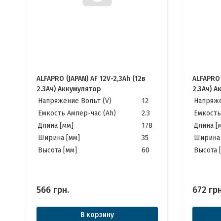
ALFAPRO (JAPAN) AF 12V-2,3Ah (12в
ALFAPRO 
2.3Ач) Аккумулятор
2.3Ач) 
Напряжение Вольт (V)
12
Напряже
Емкость Ампер-час (Ah)
2.3
Емкость
Длина [мм]
178
Длина [
Ширина [мм]
35
Ширина 
Высота [мм]
60
Высота 
566
грн.
672
грн
В корзину