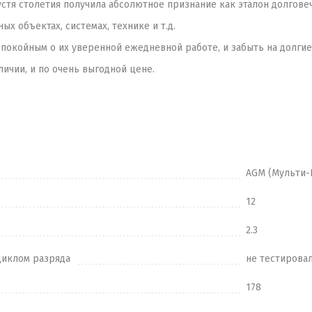
устя столетия получила абсолютное признание как эталон долгове
х объектах, системах, технике и т.д.
спокойным о их уверенной ежедневной работе, и забыть на долгие 
личии, и по очень выгодной цене.
AGM (Мульти-
12
2.3
циклом разряда
не тестирова
178