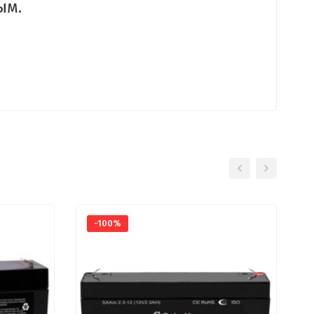
ым.
-100%