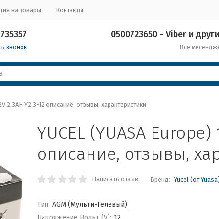
тия на товары
Контакты
0735357
0500723650 - Viber и други
ть звонок
Все месендж
2V 2.3AH Y2.3-12 описание, отзывы, характеристики
YUCEL (YUASA Europe) 1
описание, отзывы, ха
Написать отзыв
Бренд:
Yucel (от Yuasa
Тип:
AGM (Мульти-Гелевый)
Напряжение Вольт (V):
12