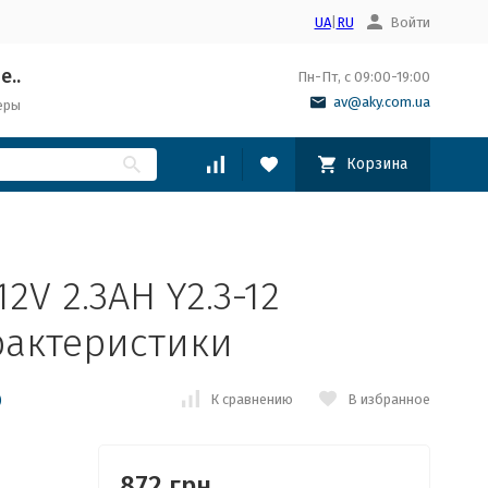
UA
|
RU
Войти
е..
Пн-Пт, с 09:00-19:00
av@aky.com.ua
еры
Корзина
2V 2.3AH Y2.3-12
рактеристики
К сравнению
В избранное
)
872 грн.