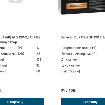
(JAPAN) AFG 12V-2,3Ah (12в
Duracell DURA12-2.3F 12V 2.
Аккумулятор
ние Вольт (V)
12
Напряжение Вольт (V)
 Ампер-час (Ah)
2.3
Емкость Ампер-час (Ah)
мм]
178
Длина [мм]
[мм]
35
Ширина [мм]
[мм]
60
Высота [мм]
.
993
грн.
В корзину
В корзину