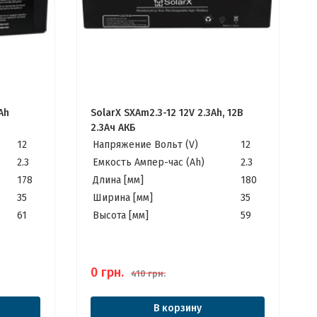
3Ah
SolarX SXAm2.3-12 12V 2.3Ah, 12В
2.3Ач АКБ
12
Напряжение Вольт (V)
12
2.3
Емкость Ампер-час (Ah)
2.3
178
Длина [мм]
180
35
Ширина [мм]
35
61
Высота [мм]
59
0
грн.
410
грн.
В корзину