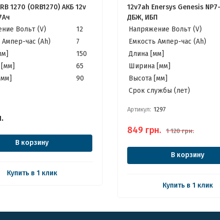
RB 1270 (ORB1270) АКБ 12v
12v7ah Enersys Genesis NP7-
7Ач
ДБЖ, ИБП
ние Вольт (V)
12
Напряжение Вольт (V)
 Ампер-час (Ah)
7
Емкость Ампер-час (Ah)
мм]
150
Длина [мм]
[мм]
65
Ширина [мм]
[мм]
90
Высота [мм]
Cрок службы (лет)
Артикул:
1297
.
849
грн.
1 120
грн.
В корзину
В корзину
Купить в 1 клик
Купить в 1 клик