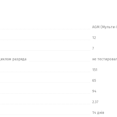
AGM (Мульти-
12
7
циклом разряда
не тестирова
151
65
94
2.37
14 днів