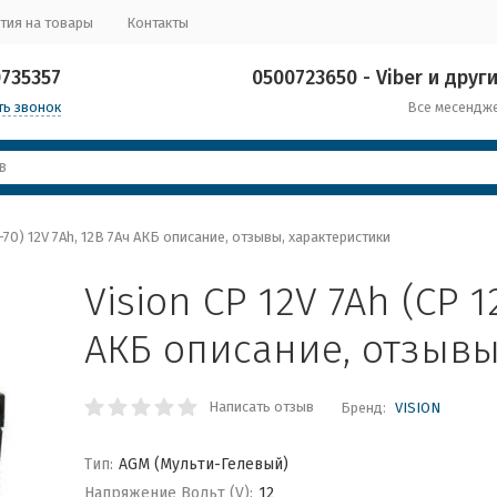
тия на товары
Контакты
0735357
0500723650 - Viber и други
ть звонок
Все месендж
2-70) 12V 7Ah, 12В 7Ач АКБ описание, отзывы, характеристики
Vision CP 12V 7Ah (CP 1
АКБ описание, отзывы
Написать отзыв
Бренд:
VISION
Тип:
AGM (Мульти-Гелевый)
Напряжение Вольт (V):
12