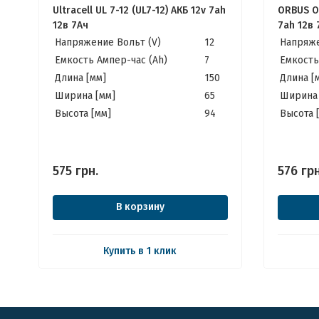
Ultracell UL 7-12 (UL7-12) АКБ 12v 7ah
ORBUS O
12в 7Ач
7ah 12в 
Напряжение Вольт (V)
12
Напряже
Емкость Ампер-час (Ah)
7
Емкость
Длина [мм]
150
Длина [
Ширина [мм]
65
Ширина 
Высота [мм]
94
Высота 
575
грн.
576
грн
В корзину
Купить в 1 клик