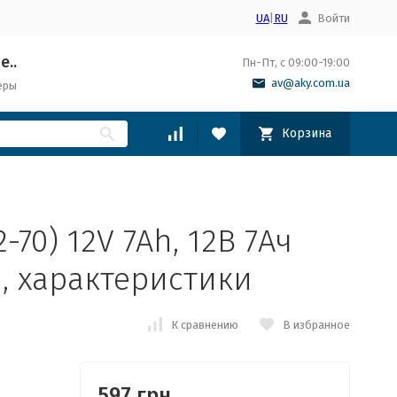
UA
|
RU
Войти
е..
Пн-Пт, с 09:00-19:00
av@aky.com.ua
еры
Корзина
2-70) 12V 7Ah, 12В 7Ач
, характеристики
К сравнению
В избранное
597 грн.