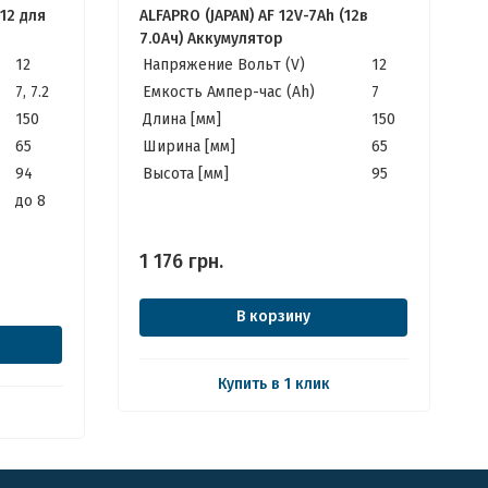
12 для
ALFAPRO (JAPAN) AF 12V-7Ah (12в
7.0Ач) Аккумулятор
12
Напряжение Вольт (V)
12
7, 7.2
Емкость Ампер-час (Ah)
7
150
Длина [мм]
150
65
Ширина [мм]
65
94
Высота [мм]
95
до 8
1 176
грн.
В корзину
Купить в 1 клик