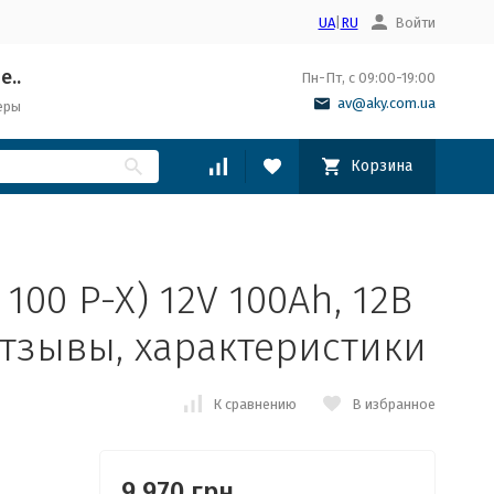
UA
|
RU
Войти
е..
Пн-Пт, с 09:00-19:00
av@aky.com.ua
еры
Корзина
 100 P-X) 12V 100Ah, 12В
отзывы, характеристики
К сравнению
В избранное
9 970 грн.