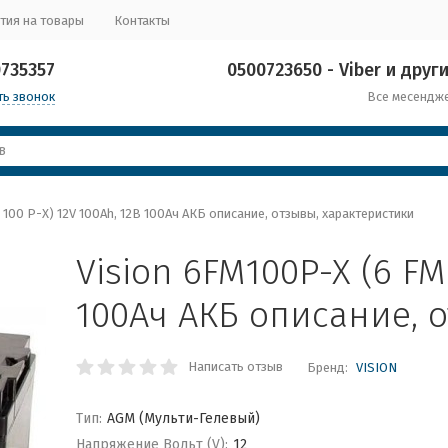
тия на товары
Контакты
0735357
0500723650 - Viber и други
ть звонок
Все месендж
 100 P-X) 12V 100Ah, 12В 100Ач АКБ описание, отзывы, характеристики
Vision 6FM100P-X (6 FM
100Ач АКБ описание, 
Написать отзыв
Бренд:
VISION
Тип:
AGM (Мульти-Гелевый)
Напряжение Вольт (V):
12