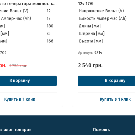
ого генератора мощностью
12v 17Ah
-FDQ-17AH 12v 17Ah
ние Вольт (V)
12
Напряжение Вольт (V)
 Ампер-час (Ah)
17
Емкость Ампер-час (Ah)
мм]
180
Длина [мм]
[мм]
75
Ширина [мм]
[мм]
166
Высота [мм]
1709
Артикул:
9314
рн.
2 540
грн.
2 750
грн.
В корзину
В корзину
Купить в 1 клик
Купить в 1 клик
аталог товаров
Помощь