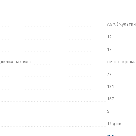
AGM (Мульти-
12
17
циклом разряда
не тестирова
77
181
167
5
14 днів