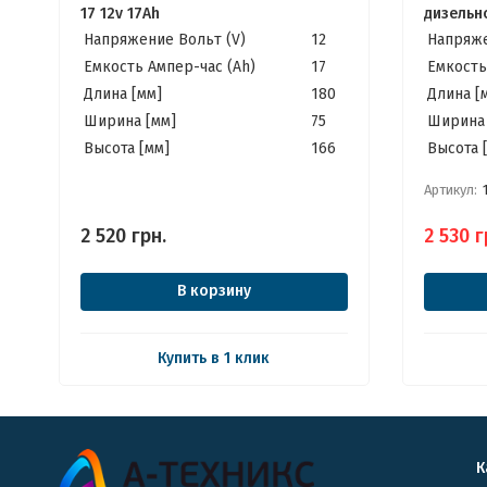
17 12v 17Ah
дизельн
5-8кВт 6
Напряжение Вольт (V)
12
Напряже
Емкость Ампер-час (Ah)
17
Емкость
Длина [мм]
180
Длина [
Ширина [мм]
75
Ширина 
Высота [мм]
166
Высота 
Артикул:
2 520
грн.
2 530
г
В корзину
Купить в 1 клик
К