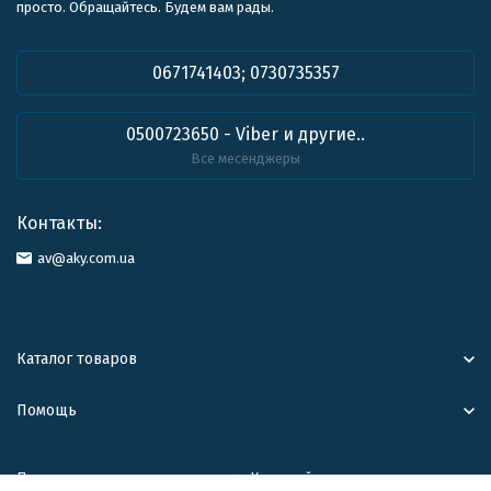
просто. Обращайтесь. Будем вам рады.
0671741403; 0730735357
0500723650 - Viber и другие..
Все месенджеры
Контакты:
av@aky.com.ua
Каталог товаров
Помощь
Политика персональных данных
Карта сайта