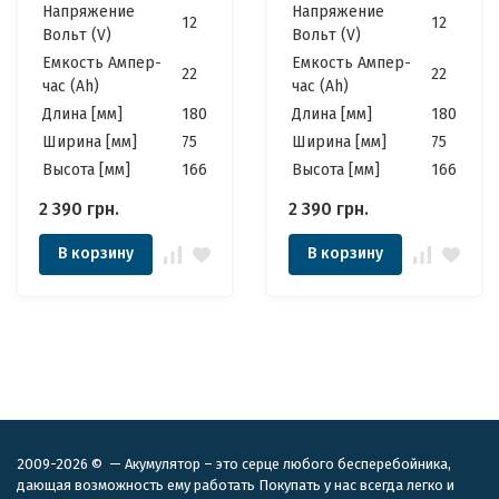
Аккумулятор
Аккумулятор
Напряжение
Напряжение
12
12
Вольт (V)
Вольт (V)
Емкость Ампер-
Емкость Ампер-
22
22
час (Ah)
час (Ah)
Длина [мм]
180
Длина [мм]
180
Ширина [мм]
75
Ширина [мм]
75
Высота [мм]
166
Высота [мм]
166
2 390
грн.
2 390
грн.
В корзину
В корзину
2009-2026 © — Акумулятор – это серце любого бесперебойника,
дающая возможность ему работать Покупать у нас всегда легко и