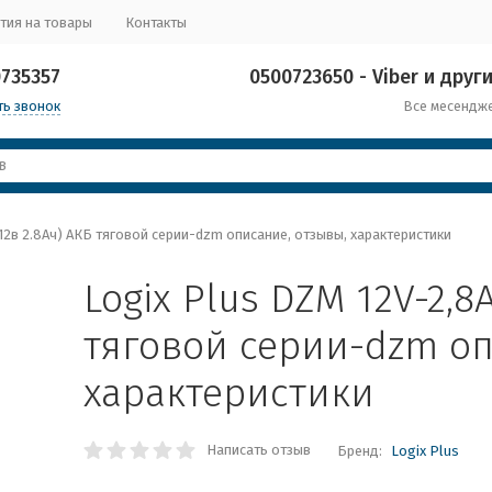
тия на товары
Контакты
0735357
0500723650 - Viber и други
ть звонок
Все месендж
(12в 2.8Ач) АКБ тяговой серии-dzm описание, отзывы, характеристики
Logix Plus DZM 12V-2,8
тяговой серии-dzm оп
характеристики
Написать отзыв
Бренд:
Logix Plus