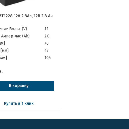
T1228 12V 2.8Ah, 12В 2.8 Ач
ние Вольт (V)
12
 Ампер-час (Ah)
2.8
мм]
70
[мм]
47
[мм]
104
н.
В корзину
Купить в 1 клик