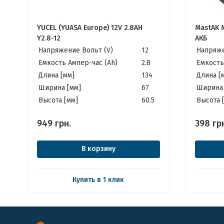
YUCEL (YUASA Europe) 12V 2.8AH
MastAK M
Y2.8-12
АКБ
Напряжение Вольт (V)
12
Напряже
Емкость Ампер-час (Ah)
2.8
Емкость
Длина [мм]
134
Длина [
Ширина [мм]
67
Ширина 
Высота [мм]
60.5
Высота 
949
грн.
398
гр
В корзину
Купить в 1 клик