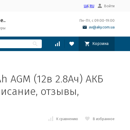
UA
|
RU
Войти
е..
Пн-Пт, с 09:00-19:00
av@aky.com.ua
еры
Корзина
Ah AGM (12в 2.8Ач) АКБ
исание, отзывы,
К сравнению
В избранное