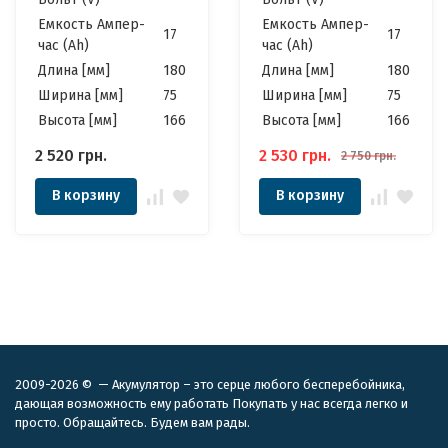
5-8кВт 6-FDQ-17AH 12v
Емкость Ампер-
Емкость Ампер-
17Ah
17
17
час (Ah)
час (Ah)
Длина [мм]
180
Длина [мм]
180
Ширина [мм]
75
Ширина [мм]
75
Высота [мм]
166
Высота [мм]
166
2 520
грн.
2 530
грн.
2 750
грн.
В корзину
В корзину
2009-2026 © — Акумулятор – это серце любого бесперебойника,
дающая возможность ему работать Покупать у нас всегда легко и
просто. Обращайтесь. Будем вам рады.