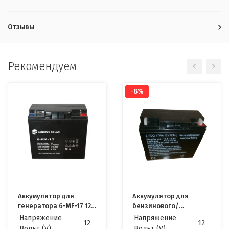
Отзывы
Рекомендуем
-8%
Аккумулятор для
Aккумулятор для
генератора 6-MF-17 12v
бензинового/
17Ah
дизельного
Напряжение
Напряжение
12
12
генератора мощностью
Вольт (V)
Вольт (V)