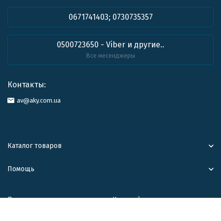
0671741403; 0730735357
0500723650 - Viber и другие..
Все месенджеры
Контакты:
av@aky.com.ua
Каталог товаров
Помощь
Политика персональных данных
Карта сайта