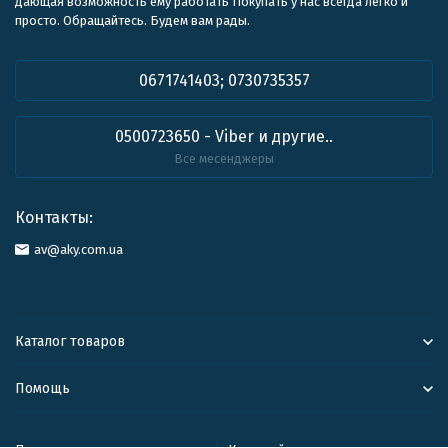
дающая возможность ему работать Покупать у нас всегда легко и
просто. Обращайтесь. Будем вам рады.
0671741403; 0730735357
0500723650 - Viber и другие..
Все месенджеры
Контакты:
av@aky.com.ua
Каталог товаров
Помощь