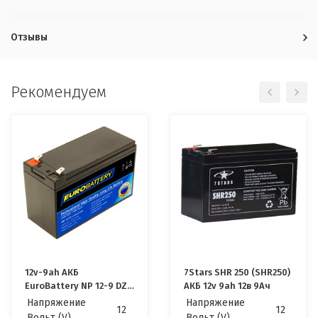
Отзывы
Рекомендуем
12v-9ah АКБ
7Stars SHR 250 (SHR250)
EuroBattery NP 12-9 DZM
АКБ 12v 9ah 12в 9Ач
AGM (12в 9Ач)
Напряжение
Напряжение
12
12
Качественные для ИБП
Вольт (V)
Вольт (V)