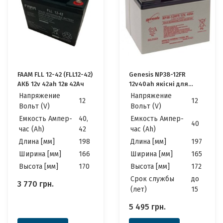
FAAM FLL 12-42 (FLL12-42)
Genesis NP38-12FR
АКБ 12v 42ah 12в 42Ач
12v40ah якісні для
Котла, ДБЖ, ИБП
Напряжение
Напряжение
12
12
Вольт (V)
Вольт (V)
Емкость Ампер-
40,
Емкость Ампер-
40
час (Ah)
42
час (Ah)
Длина [мм]
198
Длина [мм]
197
Ширина [мм]
166
Ширина [мм]
165
Высота [мм]
170
Высота [мм]
172
Cрок службы
до
3 770
грн.
(лет)
15
5 495
грн.