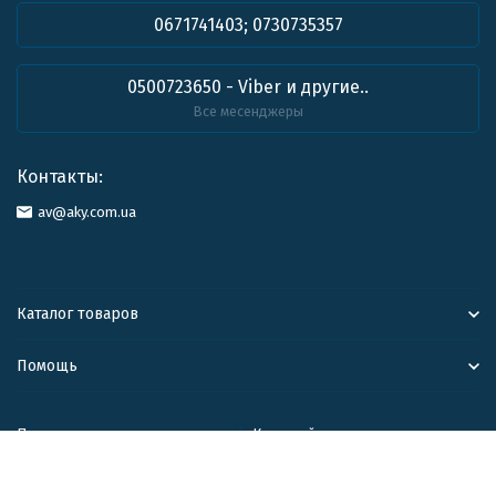
0671741403; 0730735357
0500723650 - Viber и другие..
Все месенджеры
Контакты:
av@aky.com.ua
Каталог товаров
Помощь
Политика персональных данных
Карта сайта