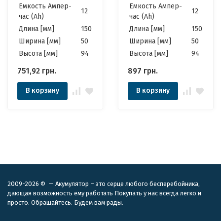
Емкость Ампер-
Емкость Ампер-
12
12
час (Ah)
час (Ah)
Длина [мм]
150
Длина [мм]
150
Ширина [мм]
50
Ширина [мм]
50
Высота [мм]
94
Высота [мм]
94
751,92
грн.
897
грн.
В корзину
В корзину
2009-2026 © — Акумулятор – это серце любого бесперебойника,
дающая возможность ему работать Покупать у нас всегда легко и
просто. Обращайтесь. Будем вам рады.