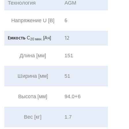
Технология
AGM
6
Напряжение U [В]
12
Емкость
C
[Aч]
20 мин.
Длина [мм]
151
Ширина [мм]
51
Высота [мм]
94.0+6
Вес
[кг]
1.7