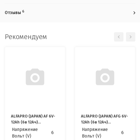
6
Отзывы
Рекомендуем
ALFAPRO (JAPAN) AF 6V-
ALFAPRO (JAPAN) AFG 6V-
12Ah (6в 12Ач)
12Ah (6в 12Ач)
Аккумулятор
Аккумулятор
Напряжение
Напряжение
6
6
Вольт (V)
Вольт (V)